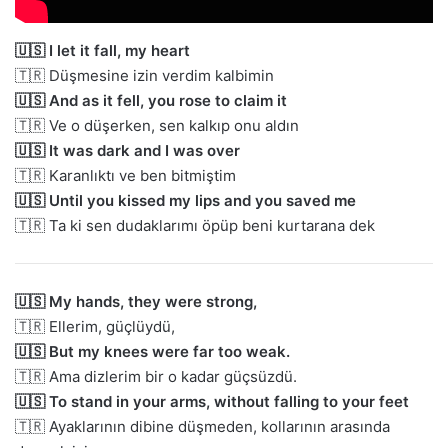
🇺🇸 I let it fall, my heart
🇹🇷 Düşmesine izin verdim kalbimin
🇺🇸 And as it fell, you rose to claim it
🇹🇷 Ve o düşerken, sen kalkıp onu aldın
🇺🇸 It was dark and I was over
🇹🇷 Karanlıktı ve ben bitmiştim
🇺🇸 Until you kissed my lips and you saved me
🇹🇷 Ta ki sen dudaklarımı öpüp beni kurtarana dek
🇺🇸 My hands, they were strong,
🇹🇷 Ellerim, güçlüydü,
🇺🇸 But my knees were far too weak.
🇹🇷 Ama dizlerim bir o kadar güçsüzdü.
🇺🇸 To stand in your arms, without falling to your feet
🇹🇷 Ayaklarının dibine düşmeden, kollarının arasında