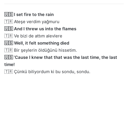
🇺🇸 I set fire to the rain
🇹🇷 Ateşe verdim yağmuru
🇺🇸 And I threw us into the flames
🇹🇷 Ve bizi de attım alevlere
🇺🇸 Well, it felt something died
🇹🇷 Bir şeylerin öldüğünü hissetim.
🇺🇸 ‘Cause I knew that that was the last time, the last
time!
🇹🇷 Çünkü biliyordum ki bu sondu, sondu.