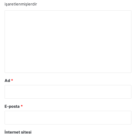
işaretlenmişlerdir
Y
o
r
u
m
*
Ad
*
E-posta
*
İnternet sitesi