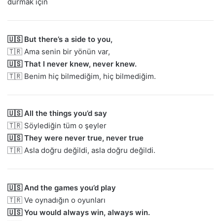
durmak için
🇺🇸 But there’s a side to you,
🇹🇷 Ama senin bir yönün var,
🇺🇸 That I never knew, never knew.
🇹🇷 Benim hiç bilmediğim, hiç bilmediğim.
🇺🇸 All the things you’d say
🇹🇷 Söylediğin tüm o şeyler
🇺🇸 They were never true, never true
🇹🇷 Asla doğru değildi, asla doğru değildi.
🇺🇸 And the games you’d play
🇹🇷 Ve oynadığın o oyunları
🇺🇸 You would always win, always win.