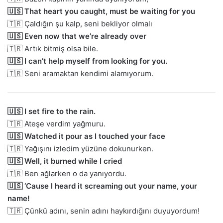
🇺🇸 That heart you caught, must be waiting for you
🇹🇷 Çaldığın şu kalp, seni bekliyor olmalı
🇺🇸 Even now that we’re already over
🇹🇷 Artık bitmiş olsa bile.
🇺🇸 I can’t help myself from looking for you.
🇹🇷 Seni aramaktan kendimi alamıyorum.
🇺🇸 I set fire to the rain.
🇹🇷 Ateşe verdim yağmuru.
🇺🇸 Watched it pour as I touched your face
🇹🇷 Yağışını izledim yüzüne dokunurken.
🇺🇸 Well, it burned while I cried
🇹🇷 Ben ağlarken o da yanıyordu.
🇺🇸 ‘Cause I heard it screaming out your name, your
name!
🇹🇷 Çünkü adını, senin adını haykırdığını duyuyordum!