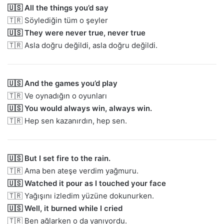
🇺🇸 All the things you’d say
🇹🇷 Söylediğin tüm o şeyler
🇺🇸 They were never true, never true
🇹🇷 Asla doğru değildi, asla doğru değildi.
🇺🇸 And the games you’d play
🇹🇷 Ve oynadığın o oyunları
🇺🇸 You would always win, always win.
🇹🇷 Hep sen kazanırdın, hep sen.
🇺🇸 But I set fire to the rain.
🇹🇷 Ama ben ateşe verdim yağmuru.
🇺🇸 Watched it pour as I touched your face
🇹🇷 Yağışını izledim yüzüne dokunurken.
🇺🇸 Well, it burned while I cried
🇹🇷 Ben ağlarken o da yanıyordu.