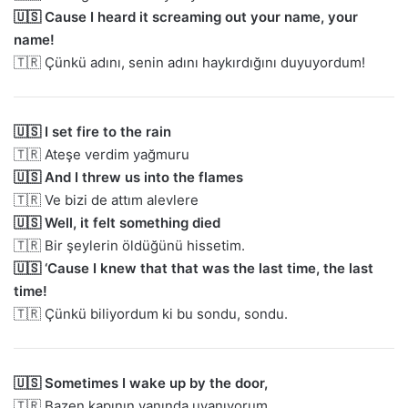
🇺🇸 Cause I heard it screaming out your name, your
name!
🇹🇷 Çünkü adını, senin adını haykırdığını duyuyordum!
🇺🇸 I set fire to the rain
🇹🇷 Ateşe verdim yağmuru
🇺🇸 And I threw us into the flames
🇹🇷 Ve bizi de attım alevlere
🇺🇸 Well, it felt something died
🇹🇷 Bir şeylerin öldüğünü hissetim.
🇺🇸 ‘Cause I knew that that was the last time, the last
time!
🇹🇷 Çünkü biliyordum ki bu sondu, sondu.
🇺🇸 Sometimes I wake up by the door,
🇹🇷 Bazen kapının yanında uyanıyorum,