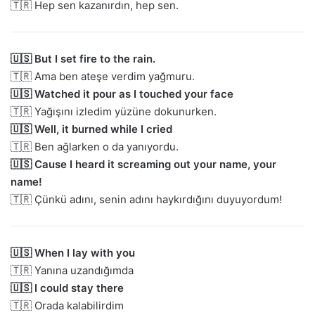
🇹🇷 Hep sen kazanırdın, hep sen.
🇺🇸 But I set fire to the rain.
🇹🇷 Ama ben ateşe verdim yağmuru.
🇺🇸 Watched it pour as I touched your face
🇹🇷 Yağışını izledim yüzüne dokunurken.
🇺🇸 Well, it burned while I cried
🇹🇷 Ben ağlarken o da yanıyordu.
🇺🇸 Cause I heard it screaming out your name, your
name!
🇹🇷 Çünkü adını, senin adını haykırdığını duyuyordum!
🇺🇸 When I lay with you
🇹🇷 Yanına uzandığımda
🇺🇸 I could stay there
🇹🇷 Orada kalabilirdim