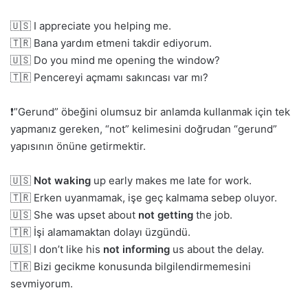
🇺🇸 I appreciate you helping me.
🇹🇷 Bana yardım etmeni takdir ediyorum.
🇺🇸 Do you mind me opening the window?
🇹🇷 Pencereyi açmamı sakıncası var mı?
❗️”Gerund” öbeğini olumsuz bir anlamda kullanmak için tek
yapmanız gereken, “not” kelimesini doğrudan “gerund”
yapısının önüne getirmektir.
🇺🇸
Not waking
up early makes me late for work.
🇹🇷 Erken uyanmamak, işe geç kalmama sebep oluyor.
🇺🇸 She was upset about
not getting
the job.
🇹🇷 İşi alamamaktan dolayı üzgündü.
🇺🇸 I don’t like his
not informing
us about the delay.
🇹🇷 Bizi gecikme konusunda bilgilendirmemesini
sevmiyorum.