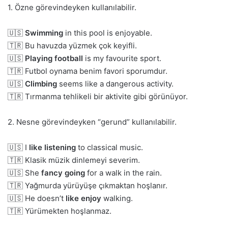
1. Özne görevindeyken kullanılabilir.
🇺🇸
Swimming
in this pool is enjoyable.
🇹🇷 Bu havuzda yüzmek çok keyifli.
🇺🇸
Playing football
is my favourite sport.
🇹🇷 Futbol oynama benim favori sporumdur.
🇺🇸
Climbing
seems like a dangerous activity.
🇹🇷 Tırmanma tehlikeli bir aktivite gibi görünüyor.
2. Nesne görevindeyken “gerund” kullanılabilir.
🇺🇸 I
like listening
to classical music.
🇹🇷 Klasik müzik dinlemeyi severim.
🇺🇸 She
fancy going
for a walk in the rain.
🇹🇷 Yağmurda yürüyüşe çıkmaktan hoşlanır.
🇺🇸 He doesn’t
like enjoy
walking.
🇹🇷 Yürümekten hoşlanmaz.