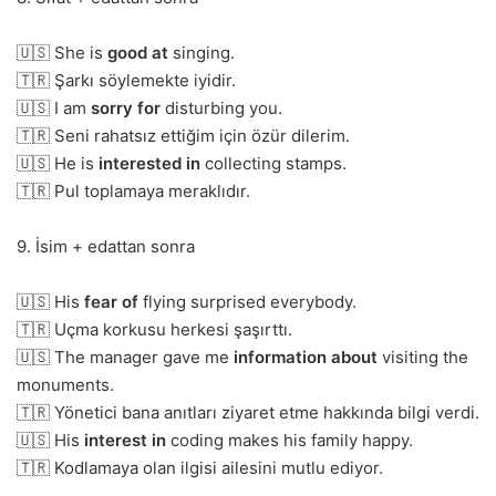
🇺🇸 She is
good at
singing.
🇹🇷 Şarkı söylemekte iyidir.
🇺🇸 I am
sorry for
disturbing you.
🇹🇷 Seni rahatsız ettiğim için özür dilerim.
🇺🇸 He is
interested in
collecting stamps.
🇹🇷 Pul toplamaya meraklıdır.
9. İsim + edattan sonra
🇺🇸 His
fear of
flying surprised everybody.
🇹🇷 Uçma korkusu herkesi şaşırttı.
🇺🇸 The manager gave me
information about
visiting the
monuments.
🇹🇷 Yönetici bana anıtları ziyaret etme hakkında bilgi verdi.
🇺🇸 His
interest in
coding makes his family happy.
🇹🇷 Kodlamaya olan ilgisi ailesini mutlu ediyor.