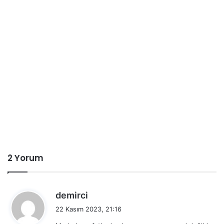
2 Yorum
d
demirci
e
22 Kasım 2023, 21:16
d