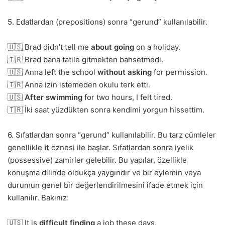
5. Edatlardan (prepositions) sonra “gerund” kullanılabilir.
🇺🇸 Brad didn’t tell me
about going
on
a holiday.
🇹🇷 Brad bana tatile gitmekten bahsetmedi.
🇺🇸 Anna left the school
without asking
for permission.
🇹🇷 Anna izin istemeden okulu terk etti.
🇺🇸
After swimming
for two hours, I felt tired.
🇹🇷 İki saat yüzdükten sonra kendimi yorgun hissettim.
6. Sıfatlardan sonra “gerund” kullanılabilir. Bu tarz cümleler
genellikle
it
öznesi ile başlar. Sıfatlardan sonra iyelik
(possessive) zamirler gelebilir. Bu yapılar, özellikle
konuşma dilinde oldukça yaygındır ve bir eylemin veya
durumun genel bir değerlendirilmesini ifade etmek için
kullanılır. Bakınız:
🇺🇸 It is
difficult finding
a job these days.