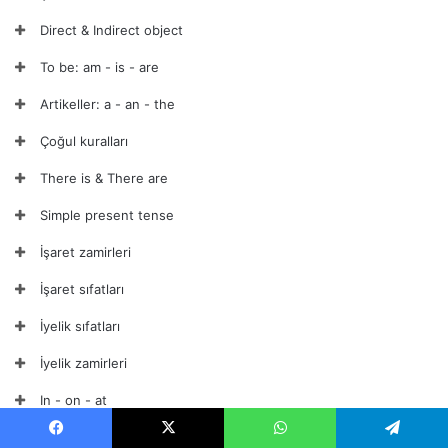
Direct & Indirect object
To be: am - is - are
Artikeller: a - an - the
Çoğul kuralları
There is & There are
Simple present tense
İşaret zamirleri
İşaret sıfatları
İyelik sıfatları
İyelik zamirleri
In - on - at
Saatler
Facebook
X
WhatsApp
Telegram