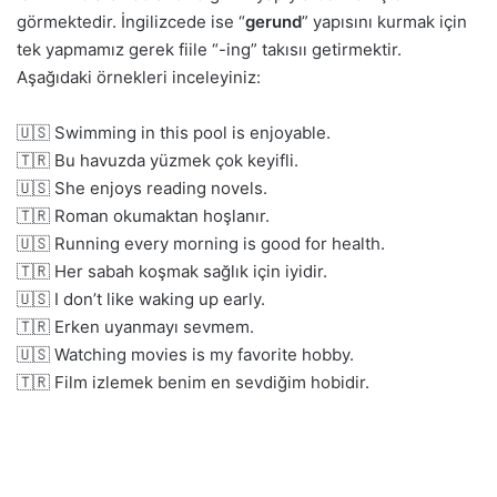
görmektedir. İngilizcede ise “
gerund
” yapısını kurmak için
tek yapmamız gerek fiile “-ing” takısıı getirmektir.
Aşağıdaki örnekleri inceleyiniz:
🇺🇸 Swimming in this pool is enjoyable.
🇹🇷 Bu havuzda yüzmek çok keyifli.
🇺🇸 She enjoys reading novels.
🇹🇷 Roman okumaktan hoşlanır.
🇺🇸 Running every morning is good for health.
🇹🇷 Her sabah koşmak sağlık için iyidir.
🇺🇸 I don’t like waking up early.
🇹🇷 Erken uyanmayı sevmem.
🇺🇸 Watching movies is my favorite hobby.
🇹🇷 Film izlemek benim en sevdiğim hobidir.