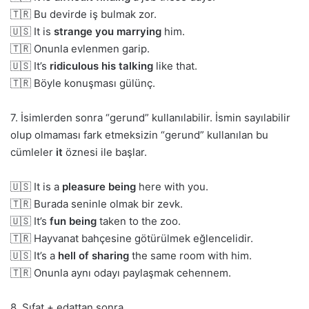
🇹🇷 Bu devirde iş bulmak zor.
🇺🇸 It is
strange you marrying
him.
🇹🇷 Onunla evlenmen garip.
🇺🇸 It’s
ridiculous his talking
like that.
🇹🇷 Böyle konuşması gülünç.
7. İsimlerden sonra “gerund” kullanılabilir. İsmin sayılabilir
olup olmaması fark etmeksizin “gerund” kullanılan bu
cümleler
it
öznesi ile başlar.
🇺🇸 It is a
pleasure being
here with you.
🇹🇷 Burada seninle olmak bir zevk.
🇺🇸 It’s
fun being
taken to the zoo.
🇹🇷 Hayvanat bahçesine götürülmek eğlencelidir.
🇺🇸 It’s a
hell of sharing
the same room with him.
🇹🇷 Onunla aynı odayı paylaşmak cehennem.
8. Sıfat + edattan sonra