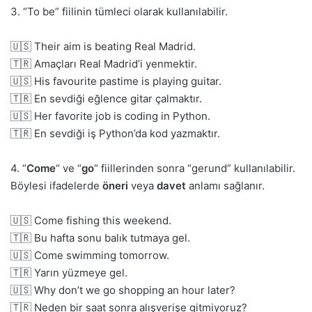
3. “To be” fiilinin tümleci olarak kullanılabilir.
🇺🇸 Their aim is beating Real Madrid.
🇹🇷 Amaçları Real Madrid’i yenmektir.
🇺🇸 His favourite pastime is playing guitar.
🇹🇷 En sevdiği eğlence gitar çalmaktır.
🇺🇸 Her favorite job is coding in Python.
🇹🇷 En sevdiği iş Python’da kod yazmaktır.
4. “
Come
“
ve “
go
“
fiillerinden sonra “gerund” kullanılabilir.
Böylesi ifadelerde
öneri
veya
davet
anlamı sağlanır.
🇺🇸 Come fishing this weekend.
🇹🇷 Bu hafta sonu balık tutmaya gel.
🇺🇸 Come swimming tomorrow.
🇹🇷 Yarın yüzmeye gel.
🇺🇸 Why don’t we go shopping an hour later?
🇹🇷 Neden bir saat sonra alışverişe gitmiyoruz?