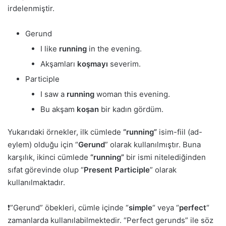
irdelenmiştir.
Gerund
I like
running
in the evening.
Akşamları
koşmayı
severim.
Participle
I saw a
running
woman this evening.
Bu akşam
koşan
bir kadın gördüm.
Yukarıdaki örnekler, ilk cümlede
“running”
isim-fiil (ad-
eylem) olduğu için “
Gerund
” olarak kullanılmıştır. Buna
karşılık, ikinci cümlede
“running”
bir ismi nitelediğinden
sıfat görevinde olup “
Present Participle
” olarak
kullanılmaktadır.
❗️”Gerund” öbekleri, cümle içinde “
simple
“
veya “
perfect
“
zamanlarda kullanılabilmektedir. “Perfect gerunds” ile söz