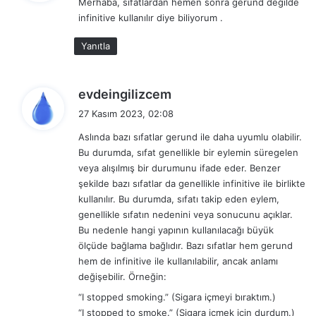
Merhaba, sıfatlardan hemen sonra gerund değilde
i
infinitive kullanılır diye biliyorum .
k
i
Yanıtla
:
d
evdeingilizcem
e
27 Kasım 2023, 02:08
d
Aslında bazı sıfatlar gerund ile daha uyumlu olabilir.
i
Bu durumda, sıfat genellikle bir eylemin süregelen
k
veya alışılmış bir durumunu ifade eder. Benzer
i
şekilde bazı sıfatlar da genellikle infinitive ile birlikte
:
kullanılır. Bu durumda, sıfatı takip eden eylem,
genellikle sıfatın nedenini veya sonucunu açıklar.
Bu nedenle hangi yapının kullanılacağı büyük
ölçüde bağlama bağlıdır. Bazı sıfatlar hem gerund
hem de infinitive ile kullanılabilir, ancak anlamı
değişebilir. Örneğin:
“I stopped smoking.” (Sigara içmeyi bıraktım.)
“I stopped to smoke.” (Sigara içmek için durdum.)