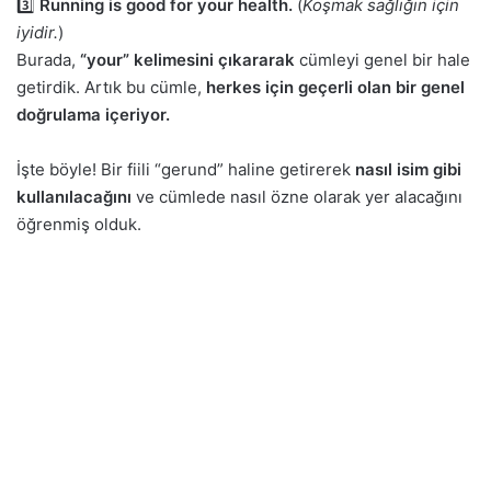
3️⃣
Running is good for your health.
(
Koşmak sağlığın için
iyidir.
)
Burada,
“your” kelimesini çıkararak
cümleyi genel bir hale
getirdik. Artık bu cümle,
herkes için geçerli olan bir genel
doğrulama içeriyor.
İşte böyle! Bir fiili “gerund” haline getirerek
nasıl isim gibi
kullanılacağını
ve cümlede nasıl özne olarak yer alacağını
öğrenmiş olduk.