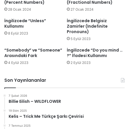
(Percent Numbers)
(Fractional Numbers)
28 Ocak 2024
27 Ocak 2024
İngilizcede “Unless”
İngilizcede Belgisiz
Kullanımı
Zamirler (Indefinite
Pronouns)
8 Eylül 2023
5 Eylül 2023
“Somebody” ve “Someone”
İngilizcede “Do you mind …
Arasındaki Fark
?” İfadesi Kullanımı
4 Eylül 2023
2 Eylül 2023
Son Yayınlananlar
7 Şubat 2026
Billie Eilish – WILDFLOWER
19 Ekim 2025
Kelis – Trick Me Türkçe Şarkı Çevirisi
7 Temmuz 2025