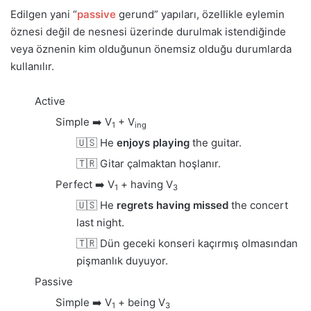
Edilgen yani “
passive
gerund” yapıları, özellikle eylemin
öznesi değil de nesnesi üzerinde durulmak istendiğinde
veya öznenin kim olduğunun önemsiz olduğu durumlarda
kullanılır.
Active
Simple ➡️ V
+ V
1
ing
🇺🇸 He
enjoys playing
the guitar.
🇹🇷 Gitar çalmaktan hoşlanır.
Perfect ➡️ V
+ having V
1
3
🇺🇸 He
regrets having missed
the concert
last night.
🇹🇷 Dün geceki konseri kaçırmış olmasından
pişmanlık duyuyor.
Passive
Simple ➡️ V
+ being V
1
3