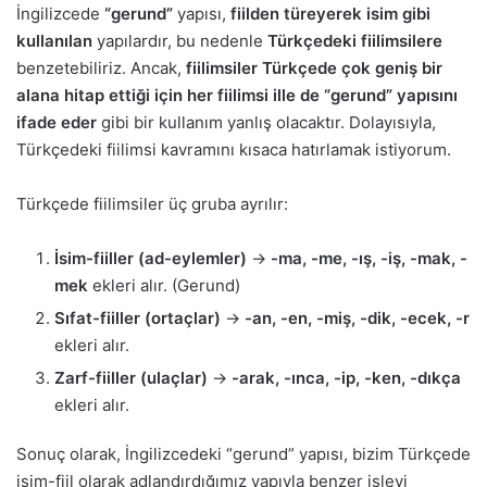
İngilizcede
“gerund”
yapısı,
fiilden türeyerek isim gibi
kullanılan
yapılardır, bu nedenle
Türkçedeki fiilimsilere
benzetebiliriz. Ancak,
fiilimsiler Türkçede çok geniş bir
alana hitap ettiği için her fiilimsi ille de “gerund” yapısını
ifade eder
gibi bir kullanım yanlış olacaktır. Dolayısıyla,
Türkçedeki fiilimsi kavramını kısaca hatırlamak istiyorum.
Türkçede fiilimsiler üç gruba ayrılır:
İsim-fiiller (ad-eylemler)
→
-ma, -me, -ış, -iş, -mak, -
mek
ekleri alır. (Gerund)
Sıfat-fiiller (ortaçlar)
→
-an, -en, -miş, -dik, -ecek, -r
ekleri alır.
Zarf-fiiller (ulaçlar)
→
-arak, -ınca, -ip, -ken, -dıkça
ekleri alır.
Sonuç olarak, İngilizcedeki “gerund” yapısı, bizim Türkçede
isim-fiil olarak adlandırdığımız yapıyla benzer işlevi