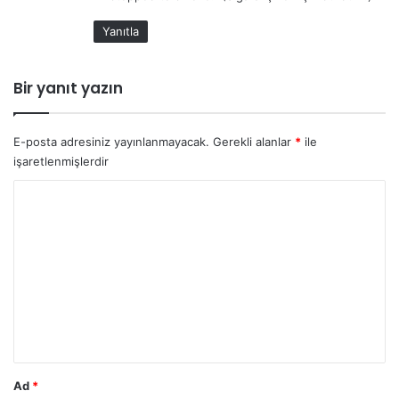
Yanıtla
Bir yanıt yazın
E-posta adresiniz yayınlanmayacak.
Gerekli alanlar
*
ile
işaretlenmişlerdir
Y
o
r
u
m
*
Ad
*