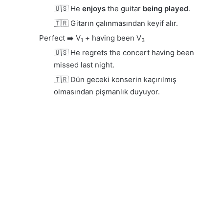
🇺🇸 He
enjoys
the guitar
being played
.
🇹🇷 Gitarın çalınmasından keyif alır.
Perfect ➡️ V
+ having been V
1
3
🇺🇸 He regrets the concert having been
missed last night.
🇹🇷 Dün geceki konserin kaçırılmış
olmasından pişmanlık duyuyor.