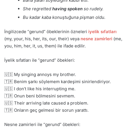
Bana yalan söylediğini kabul etti.
She regretted
having spoken
so rudely.
Bu kadar kaba konuştuğuna pişman oldu.
İngilizcede “gerund” öbeklerinin özneleri
iyelik sıfatları
(my, your, his, her, its, our, their) veya
nesne zamirleri
(me,
you, him, her, it, us, them) ile ifade edilir.
İyelik sıfatları ile “gerund” öbekleri:
🇺🇸 My singing annoys my brother.
🇹🇷 Benim şarkı söylemem kardeşimi sinirlendiriyor.
🇺🇸 I don’t like his interrupting me.
🇹🇷 Onun beni bölmesini sevmem.
🇺🇸 Their arriving late caused a problem.
🇹🇷 Onların geç gelmesi bir sorun yarattı.
Nesne zamirleri ile “gerund” öbekleri: