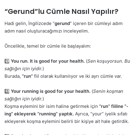
“Gerund”lu Cümle Nasıl Yapılır?
Hadi gelin, İngilizcede “
gerund
” içeren bir cümleyi adım
adım nasıl oluşturacağımızı inceleyelim.
Öncelikle, temel bir cümle ile başlayalım:
1️⃣
You run. It is good for your health.
(
Sen koşuyorsun. Bu
sağlığın için iyidir.
)
Burada,
“run”
fiil olarak kullanılıyor ve iki ayrı cümle var.
2️⃣
Your running is good for your health.
(
Senin koşman
sağlığın için iyidir.
)
Koşma eylemini bir isim haline getirmek için
“run” fiiline “-
ing” ekleyerek “running” yaptık.
Ayrıca, “your” iyelik sıfatı
ekleyerek koşma eylemini belirli bir kişiye ait hale getirdik.