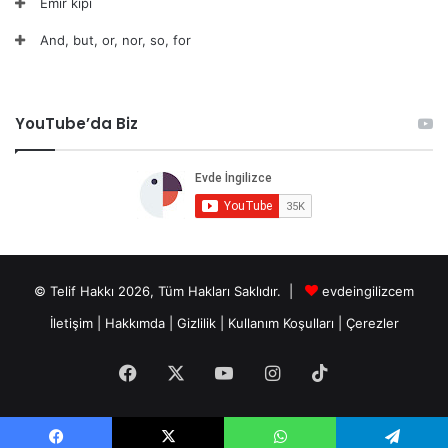
Emir kipi
And, but, or, nor, so, for
YouTube’da Biz
© Telif Hakkı 2026, Tüm Hakları Saklıdır. |
evdeingilizcem
İletişim
|
Hakkımda
|
Gizlilik
|
Kullanım Koşulları
|
Çerezler
Facebook
X
YouTube
Instagram
TikTok