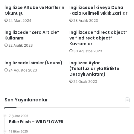
İngilizce Alfabe ve Harflerin
İngilizcede İki veya Daha
Okunuşu
Fazla Kelimeli Sıklık Zarfları
24 Mart 2024
23 Aralık 2023
İngilizcede “Zero Article”
İngilizcede “direct object”
Kullanımı
ve “indirect object”
Kavramları
22 Aralık 2023
30 Ağustos 2023
İngilizcede İsimler (Nouns)
İngilizce Aylar
(Telaffuzlarıyla Birlikte
24 Ağustos 2023
Detaylı Anlatım)
22 Ocak 2023
Son Yayınlananlar
7 Şubat 2026
Billie Eilish – WILDFLOWER
19 Ekim 2025