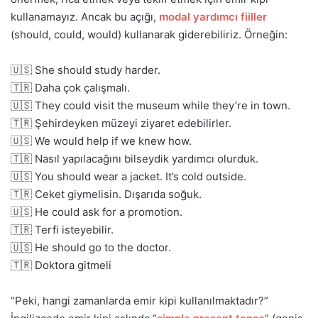
kullanamayız. Ancak bu açığı,
modal yardımcı fiiller
(should, could, would) kullanarak giderebiliriz. Örneğin:
🇺🇸 She should study harder.
🇹🇷 Daha çok çalışmalı.
🇺🇸 They could visit the museum while they’re in town.
🇹🇷 Şehirdeyken müzeyi ziyaret edebilirler.
🇺🇸 We would help if we knew how.
🇹🇷 Nasıl yapılacağını bilseydik yardımcı olurduk.
🇺🇸 You should wear a jacket. It’s cold outside.
🇹🇷 Ceket giymelisin. Dışarıda soğuk.
🇺🇸 He could ask for a promotion.
🇹🇷 Terfi isteyebilir.
🇺🇸 He should go to the doctor.
🇹🇷 Doktora gitmeli
“Peki, hangi zamanlarda emir kipi kullanılmaktadır?”