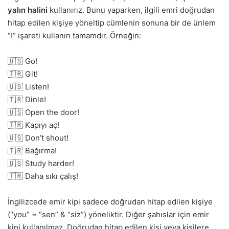
yalın halini
kullanırız. Bunu yaparken, ilgili emri doğrudan
hitap edilen kişiye yöneltip cümlenin sonuna bir de ünlem
“!” işareti kullanın tamamdır. Örneğin:
🇺🇸 Go!
🇹🇷 Git!
🇺🇸 Listen!
🇹🇷 Dinle!
🇺🇸 Open the door!
🇹🇷 Kapıyı aç!
🇺🇸 Don’t shout!
🇹🇷 Bağırma!
🇺🇸 Study harder!
🇹🇷 Daha sıkı çalış!
İngilizcede emir kipi sadece doğrudan hitap edilen kişiye
(“you” = “sen” & “siz”) yöneliktir. Diğer şahıslar için emir
kipi kullanılmaz. Doğrudan hitap edilen kişi veya kişilere