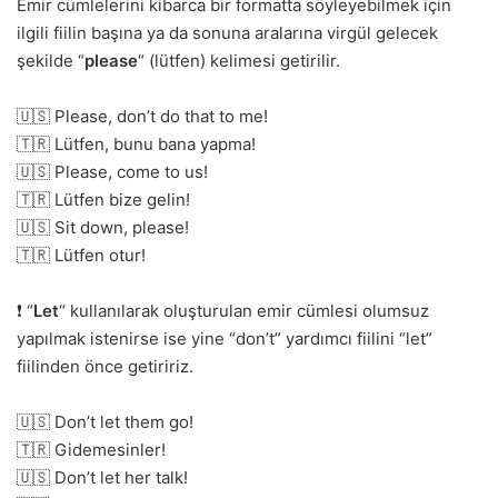
Emir cümlelerini kibarca bir formatta söyleyebilmek için
ilgili fiilin başına ya da sonuna aralarına virgül gelecek
şekilde “
please
“
(lütfen) kelimesi getirilir.
🇺🇸 Please, don’t do that to me!
🇹🇷 Lütfen, bunu bana yapma!
🇺🇸 Please, come to us!
🇹🇷 Lütfen bize gelin!
🇺🇸 Sit down, please!
🇹🇷 Lütfen otur!
❗ “
Let
“
kullanılarak oluşturulan emir cümlesi olumsuz
yapılmak istenirse ise yine “don’t” yardımcı fiilini “let”
fiilinden önce getiririz.
🇺🇸 Don’t let them go!
🇹🇷 Gidemesinler!
🇺🇸 Don’t let her talk!