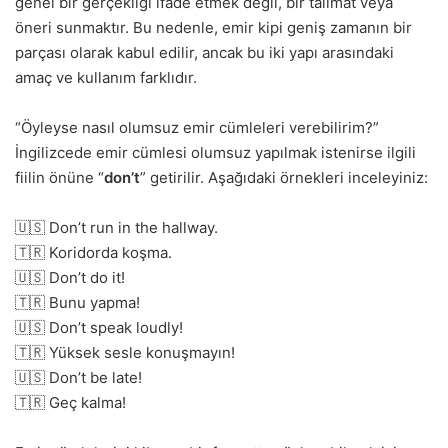
genel bir gerçekliği ifade etmek değil, bir talimat veya
öneri sunmaktır. Bu nedenle, emir kipi geniş zamanın bir
parçası olarak kabul edilir, ancak bu iki yapı arasındaki
amaç ve kullanım farklıdır.
“Öyleyse nasıl olumsuz emir cümleleri verebilirim?”
İngilizcede emir cümlesi olumsuz yapılmak istenirse ilgili
fiilin önüne “
don’t
” getirilir. Aşağıdaki örnekleri inceleyiniz:
🇺🇸 Don’t run in the hallway.
🇹🇷 Koridorda koşma.
🇺🇸 Don’t do it!
🇹🇷 Bunu yapma!
🇺🇸 Don’t speak loudly!
🇹🇷 Yüksek sesle konuşmayın!
🇺🇸 Don’t be late!
🇹🇷 Geç kalma!