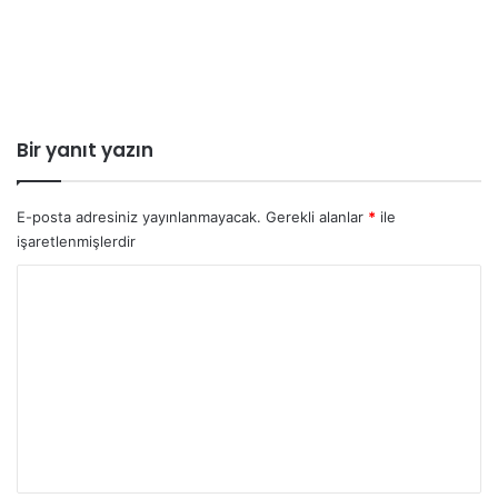
Bir yanıt yazın
E-posta adresiniz yayınlanmayacak.
Gerekli alanlar
*
ile
işaretlenmişlerdir
Y
o
r
u
m
*