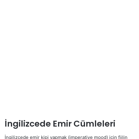
İngilizcede Emir Cümleleri
İngilizcede emir kipi yapmak (imperative mood) için fiilin