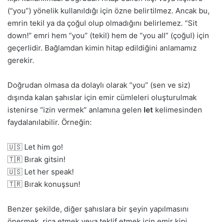
(“you”) yönelik kullanıldığı için özne belirtilmez. Ancak bu,
emrin tekil ya da çoğul olup olmadığını belirlemez. “Sit
down!” emri hem “you” (tekil) hem de “you all” (çoğul) için
geçerlidir. Bağlamdan kimin hitap edildiğini anlamamız
gerekir.
Doğrudan olmasa da dolaylı olarak “you” (sen ve siz)
dışında kalan şahıslar için emir cümleleri oluşturulmak
istenirse “izin vermek” anlamına gelen
let
kelimesinden
faydalanılabilir. Örneğin:
🇺🇸 Let him go!
🇹🇷 Bırak gitsin!
🇺🇸 Let her speak!
🇹🇷 Bırak konuşsun!
Benzer şekilde, diğer şahıslara bir şeyin yapılmasını
önermek, rica etmek veya teklif etmek için emir kipi