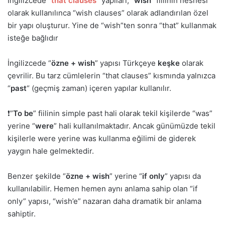
İngilizcede “
that clauses
” yapıları, “
wish
“
fiilinin nesnesi
olarak kullanılınca “wish clauses” olarak adlandırılan özel
bir yapı oluşturur. Yine de “wish”ten sonra “that” kullanmak
isteğe bağlıdır
İngilizcede “
özne + wish
” yapısı Türkçeye
keşke
olarak
çevrilir. Bu tarz cümlelerin “that clauses” kısmında yalnızca
“
past
“
(geçmiş zaman) içeren yapılar kullanılır.
❗”
To be
” fiilinin simple past hali olarak tekil kişilerde “was”
yerine “
were
” hali kullanılmaktadır. Ancak günümüzde tekil
kişilerle were yerine was kullanma eğilimi de giderek
yaygın hale gelmektedir.
Benzer şekilde “
özne + wish
” yerine “
if only
” yapısı da
kullanılabilir. Hemen hemen aynı anlama sahip olan “if
only” yapısı, “wish’e” nazaran daha dramatik bir anlama
sahiptir.