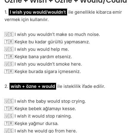
Özne + Wish + Özne + Would/Could
1.
I wish you would/wouldn’t
ile genellikle kibarca emir
vermek için kullanılır.
🇺🇸 I wish you wouldn’t make so much noise.
🇹🇷 Keşke bu kadar gürültü yapmasanız.
🇺🇸 I wish you would help me.
🇹🇷 Keşke bana yardım etseniz.
🇺🇸 I wish you wouldn’t smoke here.
🇹🇷 Keşke burada sigara içmeseniz.
2.
wish + özne + would
ile isteklilik ifade edilir.
🇺🇸 I wish the baby would stop crying.
🇹🇷 Keşke bebek ağlamayı kesse.
🇺🇸 I wish it would stop raining.
🇹🇷 Keşke yağmur dursa.
🇺🇸 I wish he would go from here.