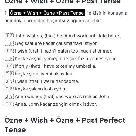
Özne + Wish + Özne + Past Tense
1.
Özne + Wish + Özne +Past Tense
ile kişinin konuşma
anındaki durumdan hoşnutsuzluğunu anlatılır:
🇺🇸 John wishes, (that) he didn’t work until late hours.
🇹🇷 Geç saatlere kadar çalışmamayı istiyor.
🇺🇸 I wish (that) I hadn’t eaten too much at dinner.
🇹🇷 Keşke akşam yemeğinde çok fazla yemeseydim.
🇺🇸 If only (that) I have taken my umbrella.
🇹🇷 Keşke şemsiyemi alsaydım.
🇺🇸 I wish (that) I were handsome.
🇹🇷 Keşke yakışıklı olsaydım.
🇺🇸 Anna wishes (that) she were as rich as John.
🇹🇷 Anna, John kadar zengin olmak istiyor.
Özne + Wish + Özne + Past Perfect
Tense