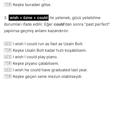
🇹🇷 Keşke buradan gitse.
3.
wish + özne + could
ile yetenek, gücü yetebilme
durumları ifade edilir. Eğer
could
‘dan sonra “past perfect”
yapılırsa geçmiş anlamı kazandırılır.
🇺🇸 I wish I could run as fast as Usain Bolt.
🇹🇷 Keşke Usain Bolt kadar hızlı koşabilsem.
🇺🇸 I wish I could play piano.
🇹🇷 Keşke piyano çalabilsem.
🇺🇸 I wish he could have graduated last year.
🇹🇷 Keşke geçen sene mezun olabilseydi.