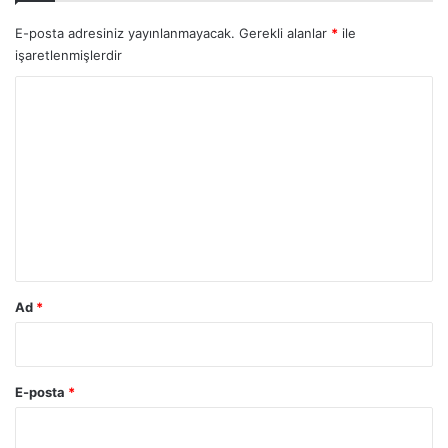
E-posta adresiniz yayınlanmayacak.
Gerekli alanlar
*
ile
işaretlenmişlerdir
Y
o
r
u
m
*
Ad
*
E-posta
*