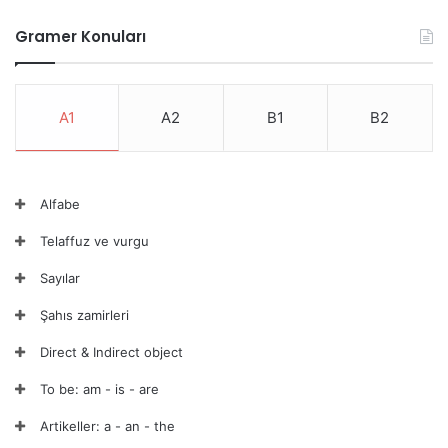
Gramer Konuları
A1
A2
B1
B2
Alfabe
Telaffuz ve vurgu
Sayılar
Şahıs zamirleri
Direct & Indirect object
To be: am - is - are
Artikeller: a - an - the