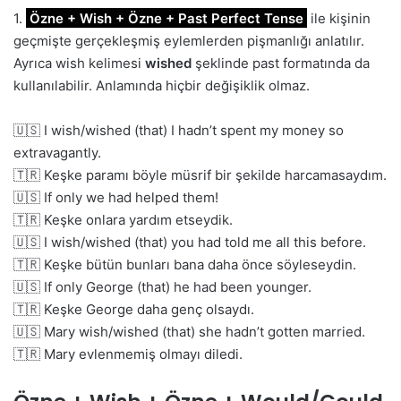
1.
Özne + Wish + Özne + Past Perfect Tense
ile kişinin
geçmişte gerçekleşmiş eylemlerden pişmanlığı anlatılır.
Ayrıca wish kelimesi
wished
şeklinde past formatında da
kullanılabilir. Anlamında hiçbir değişiklik olmaz.
🇺🇸 I wish/wished (that) I hadn’t spent my money so
extravagantly.
🇹🇷 Keşke paramı böyle müsrif bir şekilde harcamasaydım.
🇺🇸 If only we had helped them!
🇹🇷 Keşke onlara yardım etseydik.
🇺🇸 I wish/wished (that) you had told me all this before.
🇹🇷 Keşke bütün bunları bana daha önce söyleseydin.
🇺🇸 If only George (that) he had been younger.
🇹🇷 Keşke George daha genç olsaydı.
🇺🇸 Mary wish/wished (that) she hadn’t gotten married.
🇹🇷 Mary evlenmemiş olmayı diledi.