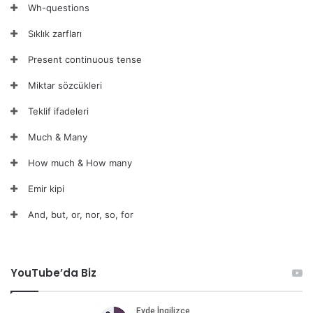
Wh-questions
Sıklık zarfları
Present continuous tense
Miktar sözcükleri
Teklif ifadeleri
Much & Many
How much & How many
Emir kipi
And, but, or, nor, so, for
YouTube’da Biz