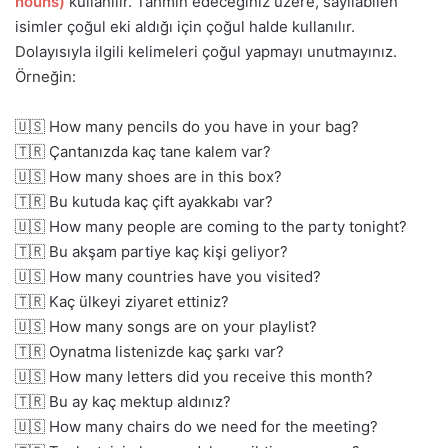
nouns)
kullanılır. Tahmin edeceğiniz üzere, sayılabilen
isimler çoğul eki aldığı için çoğul halde kullanılır.
Dolayısıyla ilgili kelimeleri çoğul yapmayı unutmayınız.
Örneğin:
🇺🇸 How many pencils do you have in your bag?
🇹🇷 Çantanızda kaç tane kalem var?
🇺🇸 How many shoes are in this box?
🇹🇷 Bu kutuda kaç çift ayakkabı var?
🇺🇸 How many people are coming to the party tonight?
🇹🇷 Bu akşam partiye kaç kişi geliyor?
🇺🇸 How many countries have you visited?
🇹🇷 Kaç ülkeyi ziyaret ettiniz?
🇺🇸 How many songs are on your playlist?
🇹🇷 Oynatma listenizde kaç şarkı var?
🇺🇸 How many letters did you receive this month?
🇹🇷 Bu ay kaç mektup aldınız?
🇺🇸 How many chairs do we need for the meeting?