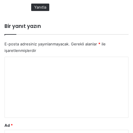
i
Yanıtla
:
Bir yanıt yazın
E-posta adresiniz yayınlanmayacak.
Gerekli alanlar
*
ile
işaretlenmişlerdir
Y
o
r
u
m
*
Ad
*