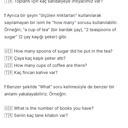
🇹🇷 Toplantı için kaç sandalyeye ihtiyacımız var?
❗ Ayrıca bir şeyin “ölçülen miktarları” kullanılarak
sayılamayan bir isim ile “how many” sorusu kullanılabilir.
Örneğin; “a cup of tea” (bir bardak çay), “2 teaspoons of
sugar” (2 çay kaşığı şeker) gibi.
🇺🇸 How many spoons of sugar did he put in the tea?
🇹🇷 Çaya kaç kaşık şeker attı?
🇺🇸 How many cups of coffee are there?
🇹🇷 Kaç fincan kahve var?
❗ Benzer şekilde “What” soru kelimesiyle de benzer bir
anlamı yakalayabiliriz. Örneğin:
🇺🇸 What is the number of books you have?
🇹🇷 Senin kaç tane kitabın var?