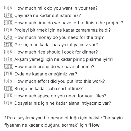
🇺🇸 How much milk do you want in your tea?
🇹🇷 Çayınıza ne kadar süt istersiniz?
🇺🇸 How much time do we have left to finish the project?
🇹🇷 Projeyi bitirmek için ne kadar zamanımız kaldı?
🇺🇸 How much money do you need for the trip?
🇹🇷 Gezi için ne kadar paraya ihtiyacınız var?
🇺🇸 How much rice should I cook for dinner?
🇹🇷 Akşam yemeği için ne kadar pirinç pişirmeliyim?
🇺🇸 How much bread do we have at home?
🇹🇷 Evde ne kadar ekmeğimiz var?
🇺🇸 How much effort did you put into this work?
🇹🇷 Bu işe ne kadar çaba sarf ettiniz?
🇺🇸 How much space do you need for your files?
🇹🇷 Dosyalarınız için ne kadar alana ihtiyacınız var?
❗ Para sayılamayan bir nesne olduğu için haliyle “bir şeyin
fiyatının ne kadar olduğunu sormak” için
“How