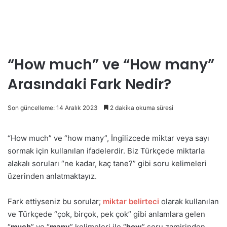
“How much” ve “How many”
Arasındaki Fark Nedir?
Son güncelleme: 14 Aralık 2023
2 dakika okuma süresi
“How much” ve “how many”, İngilizcede miktar veya sayı
sormak için kullanılan ifadelerdir. Biz Türkçede miktarla
alakalı soruları “ne kadar, kaç tane?” gibi soru kelimeleri
üzerinden anlatmaktayız.
Fark ettiyseniz bu sorular;
miktar belirteci
olarak kullanılan
ve Türkçede “çok, birçok, pek çok” gibi anlamlara gelen
“
much
” ve “
many
” kelimeleri ile “
how
” soru zamirinden