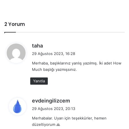
2 Yorum
d
taha
e
29 Ağustos 2023, 16:28
d
Merhaba, başlıklarınız yanlış yazılmış. İki adet How
i
Much başlığı yazmışsınız.
k
i
Yanıtla
:
d
evdeingilizcem
e
29 Ağustos 2023, 20:13
d
Merhabalar. Uyarı için teşekkürler, hemen
i
düzeltiyorum 🙏
k