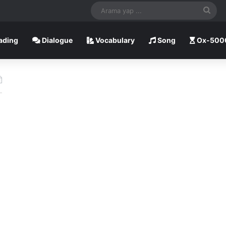
Ara
yap
ading
Dialogue
Vocabulary
Song
Ox-500
...