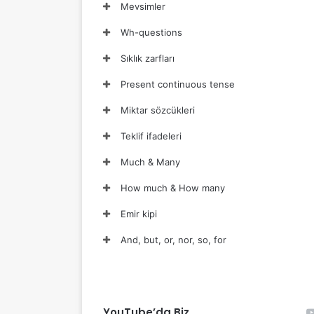
Mevsimler
Wh-questions
Sıklık zarfları
Present continuous tense
Miktar sözcükleri
Teklif ifadeleri
Much & Many
How much & How many
Emir kipi
And, but, or, nor, so, for
YouTube’da Biz