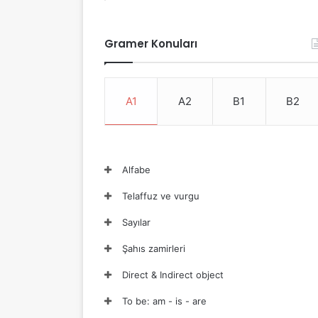
Gramer Konuları
A1
A2
B1
B2
Alfabe
Telaffuz ve vurgu
Sayılar
Şahıs zamirleri
Direct & Indirect object
To be: am - is - are