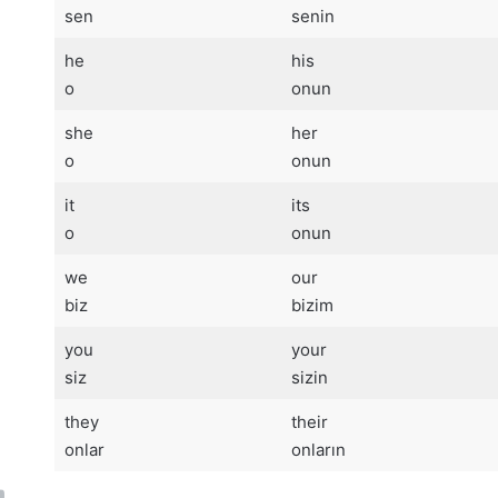
sen
senin
he
his
o
onun
she
her
o
onun
it
its
o
onun
we
our
biz
bizim
you
your
siz
sizin
they
their
onlar
onların