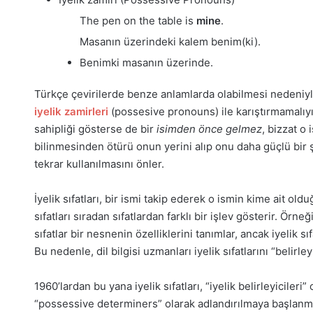
The pen on the table is
mine
.
Masanın üzerindeki kalem benim(ki).
Benimki masanın üzerinde.
Türkçe çevirilerde benze anlamlarda olabilmesi nedeniyle 
iyelik zamirleri
(possesive pronouns) ile karıştırmamalıyız
sahipliği gösterse de bir
isimden önce gelmez
, bizzat o
bilinmesinden ötürü onun yerini alıp onu daha güçlü bir ş
tekrar kullanılmasını önler.
İyelik sıfatları, bir ismi takip ederek o ismin kime ait oldu
sıfatları sıradan sıfatlardan farklı bir işlev gösterir. Örne
sıfatlar bir nesnenin özelliklerini tanımlar, ancak iyelik sı
Bu nedenle, dil bilgisi uzmanları iyelik sıfatlarını “belirley
1960’lardan bu yana iyelik sıfatları, “iyelik belirleyicile
“possessive determiners” olarak adlandırılmaya başlanmı