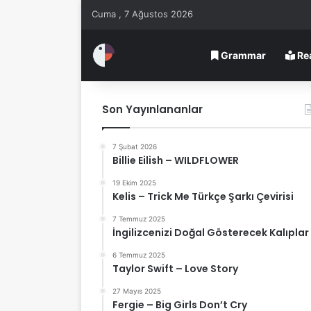
Cuma , 7 Ağustos 2026
Grammar
Re
Son Yayınlananlar
7 Şubat 2026
Billie Eilish – WILDFLOWER
19 Ekim 2025
Kelis – Trick Me Türkçe Şarkı Çevirisi
7 Temmuz 2025
İngilizcenizi Doğal Gösterecek Kalıplar
6 Temmuz 2025
Taylor Swift – Love Story
27 Mayıs 2025
Fergie – Big Girls Don’t Cry