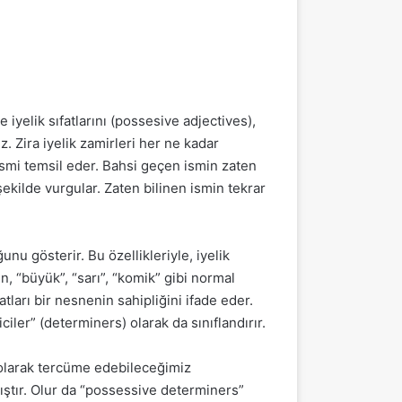
iyelik sıfatlarını (possesive adjectives),
. Zira iyelik zamirleri her ne kadar
 ismi temsil eder. Bahsi geçen ismin zaten
ekilde vurgular. Zaten bilinen ismin tekrar
ğunu gösterir. Bu özellikleriyle, iyelik
ğin, “büyük”, “sarı”, “komik” gibi normal
fatları bir nesnenin sahipliğini ifade eder.
iciler” (determiners) olarak da sınıflandırır.
ri” olarak tercüme edebileceğimiz
ştır. Olur da “possessive determiners”