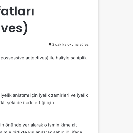
fatları
ives)
2 dakika okuma süresi
 (possessive adjectives) ile haliyle sahiplik
elik anlatımı için iyelik zamirleri ve iyelik
klı şekilde ifade ettiği için
smin önünde yer alarak o ismin kime ait
imle birlikte kullanılarak sahipliği ifade