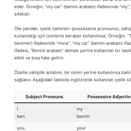
eder. Örneğin, “my car” (benim arabam) ifadesinde “my”, 
sıfatıdır.
Öte yandan, iyelik zamirleri (possessive pronouns), sahipl
kullanıldığı için isimlerle beraber kullanılmaz. Örneğin, 
benimki) ifadesinde “mine”, “my car” (benim arabam) ifa
ifadesi, “Benim arabam” demek yerine kullanılan bir iyel
etkili ve kısa hale getirir.
Özetle sahiplik anlatımı, bir ismin yerine kullanılırsa zamir
sağlanır. Aşağıdaki tabloda ingilizcede kullanılan iyelik sıf
Subject Pronouns
Possessive Adjectiv
I
my
ben
benim
you
your