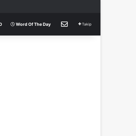
ma
İletişim
0
Word Of The Day
Takip