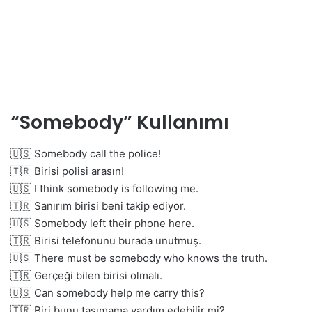
“Somebody” Kullanımı
🇺🇸 Somebody call the police!
🇹🇷 Birisi polisi arasın!
🇺🇸 I think somebody is following me.
🇹🇷 Sanırım birisi beni takip ediyor.
🇺🇸 Somebody left their phone here.
🇹🇷 Birisi telefonunu burada unutmuş.
🇺🇸 There must be somebody who knows the truth.
🇹🇷 Gerçeği bilen birisi olmalı.
🇺🇸 Can somebody help me carry this?
🇹🇷 Biri bunu taşımama yardım edebilir mi?