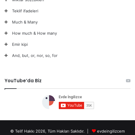
Teklif ifadeleri
Much & Many
How much & How many
Emir kipi
And, but, or, nor, so, for
YouTube’da Biz
© Telif Hakkı 2026, Tüm Hakları Saklıdır. |
evdeingilizcem