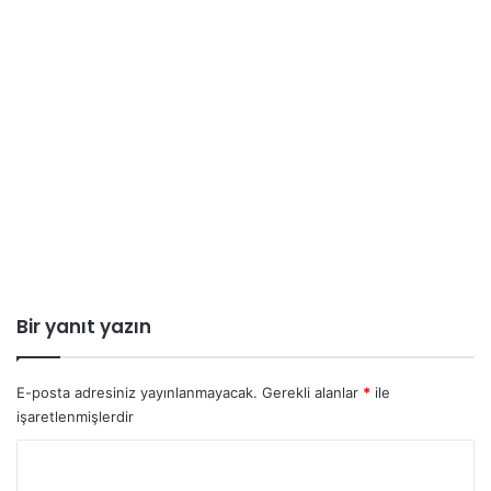
Bir yanıt yazın
E-posta adresiniz yayınlanmayacak.
Gerekli alanlar
*
ile
işaretlenmişlerdir
Y
o