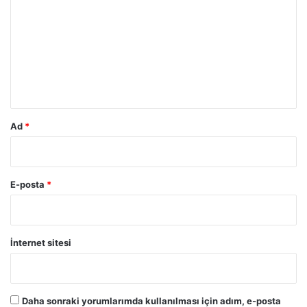
r
u
m
*
Ad
*
E-posta
*
İnternet sitesi
Daha sonraki yorumlarımda kullanılması için adım, e-posta