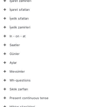
İşaret zamirleri
İşaret sıfatları
İyelik sıfatları
İyelik zamirleri
In - on - at
Saatler
Günler
Aylar
Mevsimler
Wh-questions
Sıklık zarfları
Present continuous tense
Miktar sözcükleri