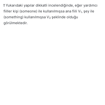
❗ Yukarıdaki yapılar dikkatli incelendiğinde, eğer yardımcı
fiiller kişi (someone) ile kullanılmışsa ana fiili V
, şey ile
1
(something) kullanılmışsa V
şeklinde olduğu
3
görülmektedir.