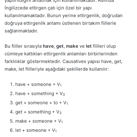
yaptırıldığını anlatmak için kullanılmaktadır. Aslında
İngilizcede ettirgen çatı için özel bir yapı
kullanılmamaktadır. Bunun yerine ettirgenlik, doğrudan
doğruya ettirgenlik anlamı üstlenen birtakım fiillerle
sağlanmaktadır.
Bu fiiller sırasıyla
have
,
get
,
make
ve
let
fiilleri olup
cümleye kattıkları ettirgenlik anlamları birbirlerinden
farklılıklar göstermektedir. Causatives yapısı have, get,
make, let fiilleriyle aşağıdaki şekillerde kullanılır:
have + someone + V
1
have + something + V
3
get + someone + to + V
1
get + something + V
3
make + someone + V
1
let + someone + V
1