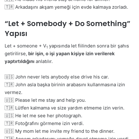
🇹🇷 Arkadaşını akşam yemeği için evde kalmaya zorladı.
“Let + Somebody + Do Something”
Yapısı
Let + someone + V
yapısında let fiilinden sonra bir şahıs
1
getirilirse,
bir işin, o işi yapan kişiye izin verilerek
yaptırtıldığını
anlatılır.
🇺🇸 John never lets anybody else drive his car.
🇹🇷 John asla başka birinin arabasını kullanmasına izin
vermez.
🇺🇸 Please let me stay and help you.
🇹🇷 Lütfen kalmama ve size yardım etmeme izin verin.
🇺🇸 He let me see her photograph.
🇹🇷 Fotoğrafını görmeme izin verdi.
🇺🇸 My mom let me invite my friend to the dinner.
🇹🇷 Annem arkadaşımı yemeğe davet etmeme izin verdi.