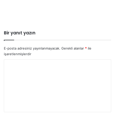
Bir yanıt yazın
E-posta adresiniz yayınlanmayacak.
Gerekli alanlar
*
ile
işaretlenmişlerdir
Y
o
r
u
m
*