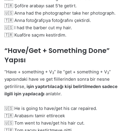
🇹🇷 Şoföre arabayı saat 5’te getirt.
🇺🇸 Anna had the photographer take her photograph.
🇹🇷 Anna fotoğrafçıya fotoğrafını çektirdi.
🇺🇸 I had the barber cut my hair.
🇹🇷 Kuaföre saçımı kestirdim.
“Have/Get + Something Done”
Yapısı
“Have + something + V
” ile “get + something + V
”
3
3
yapısındaki have ve get fiillerinden sonra bir nesne
getirilirse,
işin yaptırtılacağı kişi belirtilmeden sadece
ilgili işin yapılacağı
anlatılır.
🇺🇸 He is going to have/get his car repaired.
🇹🇷 Arabasını tamir ettirecek
🇺🇸 Tom went to have/get his hair cut.
🇹🇷 Tom saçını kestirtmeye gitti.