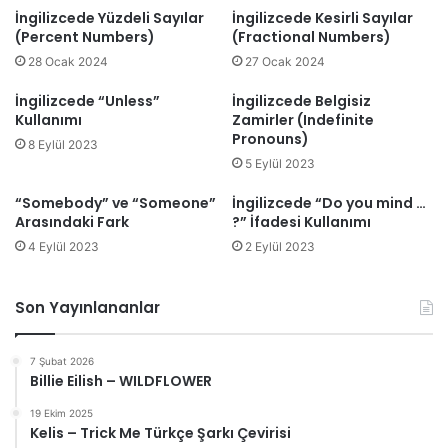
İngilizcede Yüzdeli Sayılar
İngilizcede Kesirli Sayılar
(Percent Numbers)
(Fractional Numbers)
28 Ocak 2024
27 Ocak 2024
İngilizcede “Unless”
İngilizcede Belgisiz
Kullanımı
Zamirler (Indefinite
Pronouns)
8 Eylül 2023
5 Eylül 2023
“Somebody” ve “Someone”
İngilizcede “Do you mind …
Arasındaki Fark
?” İfadesi Kullanımı
4 Eylül 2023
2 Eylül 2023
Son Yayınlananlar
7 Şubat 2026
Billie Eilish – WILDFLOWER
19 Ekim 2025
Kelis – Trick Me Türkçe Şarkı Çevirisi