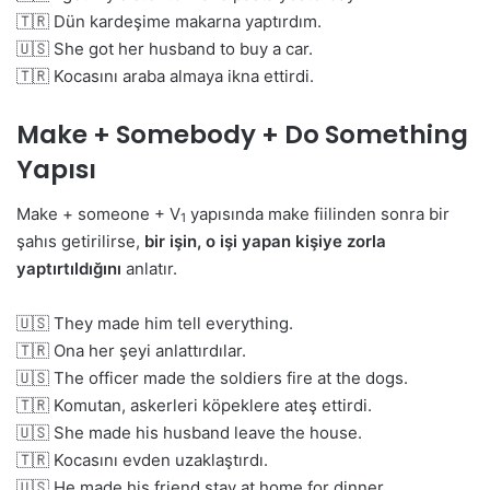
🇹🇷 Dün kardeşime makarna yaptırdım.
🇺🇸 She got her husband to buy a car.
🇹🇷 Kocasını araba almaya ikna ettirdi.
Make + Somebody + Do Something
Yapısı
Make + someone + V
yapısında make fiilinden sonra bir
1
şahıs getirilirse,
bir işin, o işi yapan kişiye zorla
yaptırtıldığını
anlatır.
🇺🇸 They made him tell everything.
🇹🇷 Ona her şeyi anlattırdılar.
🇺🇸 The officer made the soldiers fire at the dogs.
🇹🇷 Komutan, askerleri köpeklere ateş ettirdi.
🇺🇸 She made his husband leave the house.
🇹🇷 Kocasını evden uzaklaştırdı.
🇺🇸 He made his friend stay at home for dinner.