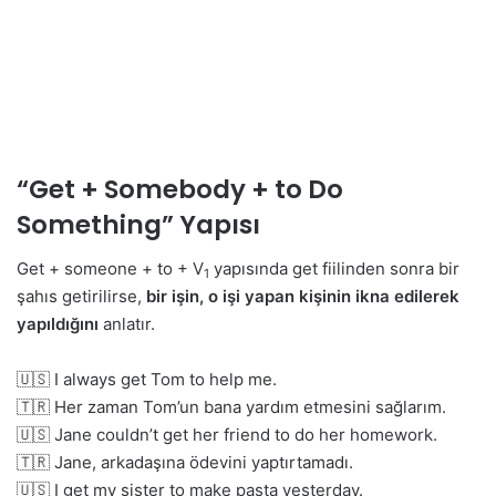
“Get + Somebody + to Do
Something” Yapısı
Get + someone + to + V
yapısında get fiilinden sonra bir
1
şahıs getirilirse,
bir işin, o işi yapan kişinin ikna edilerek
yapıldığını
anlatır.
🇺🇸 I always get Tom to help me.
🇹🇷 Her zaman Tom’un bana yardım etmesini sağlarım.
🇺🇸 Jane couldn’t get her friend to do her homework.
🇹🇷 Jane, arkadaşına ödevini yaptırtamadı.
🇺🇸 I get my sister to make pasta yesterday.