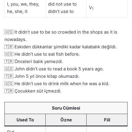
I, you, we, they,
did not use to
V
1
he, she, it
didn’t use to
🇺🇸 It didn’t use to be so crowded in the shops as it is
nowadays.
🇹🇷 Eskiden dükkanlar şimdiki kadar kalabalık değildi.
🇺🇸 He didn’t use to eat fish before.
🇹🇷 Önceleri balık yemezdi.
🇺🇸 John didn’t use to read a book 5 years ago.
🇹🇷 John 5 yıl önce kitap okumazdı.
🇺🇸 He didn’t use to drink milk when he was a kid.
🇹🇷 Çocukken süt içmezdi.
Soru Cümlesi
Used To
Özne
Fiil