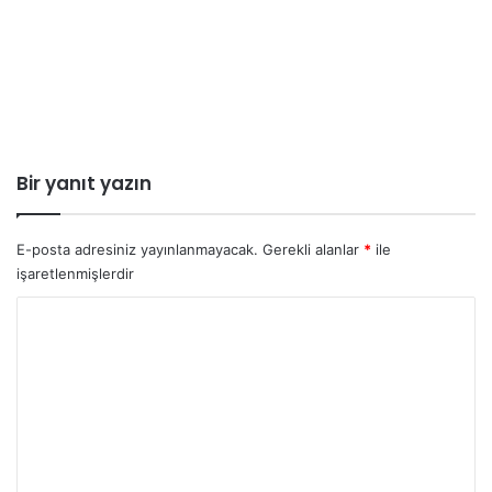
Bir yanıt yazın
E-posta adresiniz yayınlanmayacak.
Gerekli alanlar
*
ile
işaretlenmişlerdir
Y
o
r
u
m
*