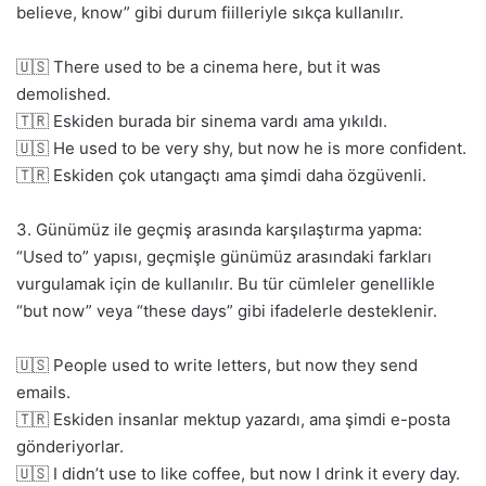
believe, know” gibi durum fiilleriyle sıkça kullanılır.
🇺🇸 There used to be a cinema here, but it was
demolished.
🇹🇷 Eskiden burada bir sinema vardı ama yıkıldı.
🇺🇸 He used to be very shy, but now he is more confident.
🇹🇷 Eskiden çok utangaçtı ama şimdi daha özgüvenli.
3. Günümüz ile geçmiş arasında karşılaştırma yapma:
“Used to” yapısı, geçmişle günümüz arasındaki farkları
vurgulamak için de kullanılır. Bu tür cümleler genellikle
“but now” veya “these days” gibi ifadelerle desteklenir.
🇺🇸 People used to write letters, but now they send
emails.
🇹🇷 Eskiden insanlar mektup yazardı, ama şimdi e-posta
gönderiyorlar.
🇺🇸 I didn’t use to like coffee, but now I drink it every day.