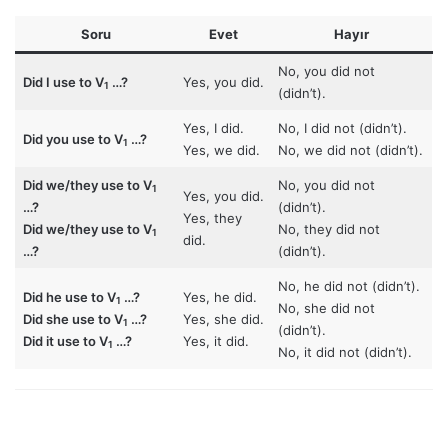
Soru
Evet
Hayır
No, you did not
Did I use to V
…?
Yes, you did.
1
(didn’t).
Yes, I did.
No, I did not (didn’t).
Did you use to
V
…?
1
Yes, we did.
No, we did not (didn’t).
Did we/they use to
V
No, you did not
1
Yes, you did.
…?
(didn’t).
Yes, they
Did we/they use to
V
No, they did not
1
did.
…?
(didn’t).
No, he did not (didn’t).
Did he use to
V
…?
Yes, he did.
1
No, she did not
Did she use to
V
…?
Yes, she did.
1
(didn’t).
Did it use to
V
…?
Yes, it did.
1
No, it did not (didn’t).