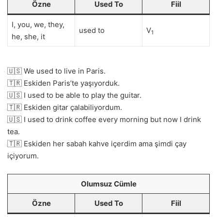
Özne
Used To
Fiil
I, you, we, they,
used to
V
1
he, she, it
🇺🇸 We used to live in Paris.
🇹🇷 Eskiden Paris’te yaşıyorduk.
🇺🇸 I used to be able to play the guitar.
🇹🇷 Eskiden gitar çalabiliyordum.
🇺🇸 I used to drink coffee every morning but now I drink
tea.
🇹🇷 Eskiden her sabah kahve içerdim ama şimdi çay
içiyorum.
Olumsuz Cümle
Özne
Used To
Fiil