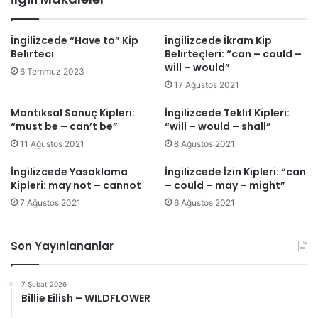
İngilizcede “Have to” Kip
İngilizcede İkram Kip
Belirteci
Belirteçleri: “can – could –
will – would”
6 Temmuz 2023
17 Ağustos 2021
Mantıksal Sonuç Kipleri:
İngilizcede Teklif Kipleri:
“must be – can’t be”
“will – would – shall”
11 Ağustos 2021
8 Ağustos 2021
İngilizcede Yasaklama
İngilizcede İzin Kipleri: “can
Kipleri: may not – cannot
– could – may – might”
7 Ağustos 2021
6 Ağustos 2021
Son Yayınlananlar
7 Şubat 2026
Billie Eilish – WILDFLOWER