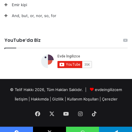
Emir kipi
And, but, or, nor, so, for
YouTube’da Biz
© Telif Hakkı 2026, Tüm Hakları Saklıdır. |
evdeingilizcem
İletişim
|
Hakkımda
|
Gizlilik
|
Kullanım Koşulları
|
Çerezler
Facebook
X
YouTube
Instagram
TikTok