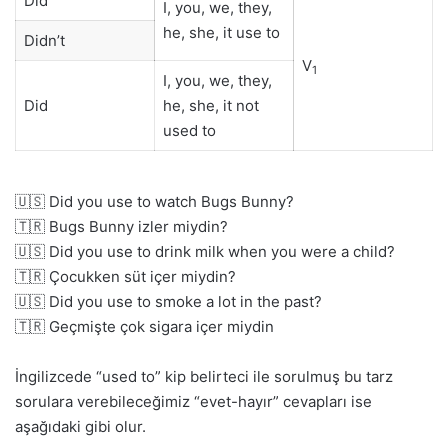
Did
I, you, we, they,
he, she, it use to
Didn’t
V
1
I, you, we, they,
Did
he, she, it not
used to
🇺🇸 Did you use to watch Bugs Bunny?
🇹🇷 Bugs Bunny izler miydin?
🇺🇸 Did you use to drink milk when you were a child?
🇹🇷 Çocukken süt içer miydin?
🇺🇸 Did you use to smoke a lot in the past?
🇹🇷 Geçmişte çok sigara içer miydin
İngilizcede “used to” kip belirteci ile sorulmuş bu tarz
sorulara verebileceğimiz “evet-hayır” cevapları ise
aşağıdaki gibi olur.