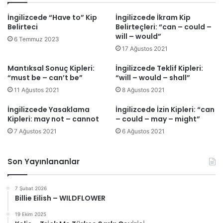
İngilizcede “Have to” Kip
İngilizcede İkram Kip
Belirteci
Belirteçleri: “can – could –
will – would”
6 Temmuz 2023
17 Ağustos 2021
Mantıksal Sonuç Kipleri:
İngilizcede Teklif Kipleri:
“must be – can’t be”
“will – would – shall”
11 Ağustos 2021
8 Ağustos 2021
İngilizcede Yasaklama
İngilizcede İzin Kipleri: “can
Kipleri: may not – cannot
– could – may – might”
7 Ağustos 2021
6 Ağustos 2021
Son Yayınlananlar
7 Şubat 2026
Billie Eilish – WILDFLOWER
19 Ekim 2025