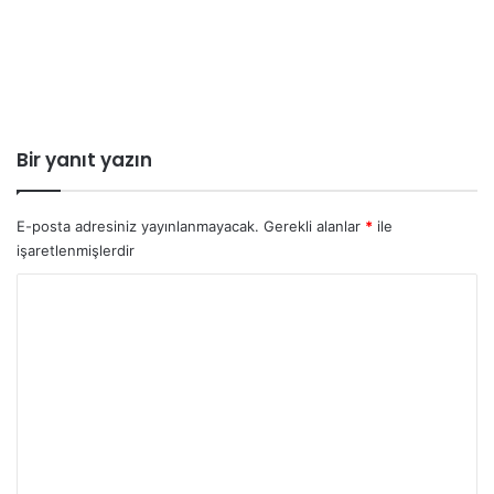
Bir yanıt yazın
E-posta adresiniz yayınlanmayacak.
Gerekli alanlar
*
ile
işaretlenmişlerdir
Y
o
r
u
m
*