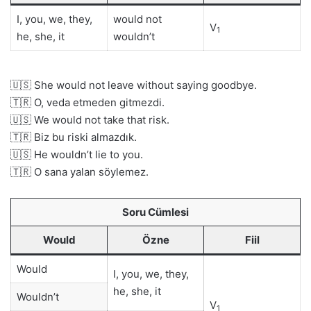
I, you, we, they,
would not
V
1
he, she, it
wouldn’t
🇺🇸 She would not leave without saying goodbye.
🇹🇷 O, veda etmeden gitmezdi.
🇺🇸 We would not take that risk.
🇹🇷 Biz bu riski almazdık.
🇺🇸 He wouldn’t lie to you.
🇹🇷 O sana yalan söylemez.
Soru Cümlesi
Would
Özne
Fiil
Would
I, you, we, they,
he, she, it
Wouldn’t
V
1