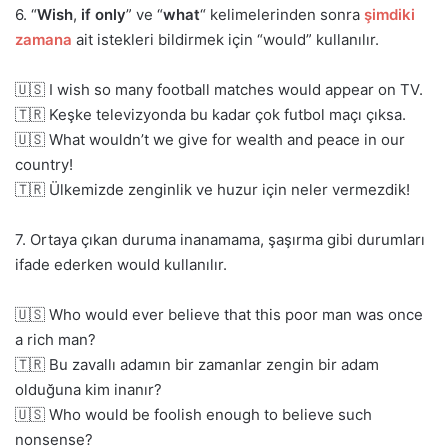
6.
“
Wish
,
if only
” ve “
what
“
kelimelerinden sonra
şimdiki
zamana
ait istekleri bildirmek için “would” kullanılır.
🇺🇸 I wish so many football matches would appear on TV.
🇹🇷 Keşke televizyonda bu kadar çok futbol maçı çıksa.
🇺🇸 What wouldn’t we give for wealth and peace in our
country!
🇹🇷 Ülkemizde zenginlik ve huzur için neler vermezdik!
7. Ortaya çıkan duruma inanamama, şaşırma gibi durumları
ifade ederken would kullanılır.
🇺🇸 Who would ever believe that this poor man was once
a rich man?
🇹🇷 Bu zavallı adamın bir zamanlar zengin bir adam
olduğuna kim inanır?
🇺🇸 Who would be foolish enough to believe such
nonsense?