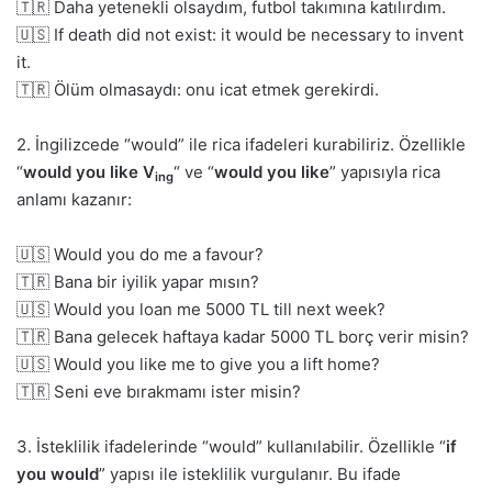
🇹🇷 Daha yetenekli olsaydım, futbol takımına katılırdım.
🇺🇸 If death did not exist: it would be necessary to invent
it.
🇹🇷 Ölüm olmasaydı: onu icat etmek gerekirdi.
2. İngilizcede “would” ile rica ifadeleri kurabiliriz. Özellikle
“
would you like V
“
ve “
would you like
” yapısıyla rica
ing
anlamı kazanır:
🇺🇸 Would you do me a favour?
🇹🇷 Bana bir iyilik yapar mısın?
🇺🇸 Would you loan me 5000 TL till next week?
🇹🇷 Bana gelecek haftaya kadar 5000 TL borç verir misin?
🇺🇸 Would you like me to give you a lift home?
🇹🇷 Seni eve bırakmamı ister misin?
3. İsteklilik ifadelerinde “would” kullanılabilir. Özellikle “
if
you would
” yapısı ile isteklilik vurgulanır. Bu ifade