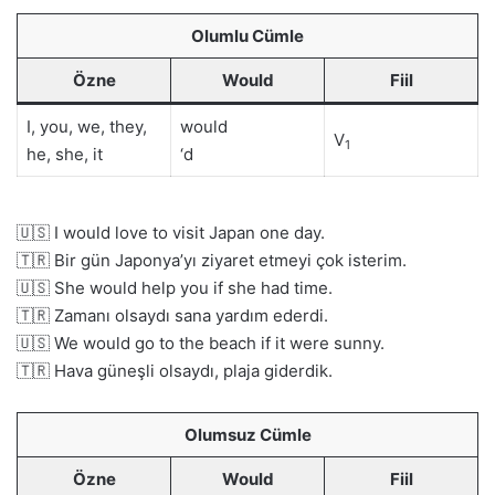
Olumlu Cümle
Özne
Would
Fiil
I, you, we, they,
would
V
1
he, she, it
‘d
🇺🇸 I would love to visit Japan one day.
🇹🇷 Bir gün Japonya’yı ziyaret etmeyi çok isterim.
🇺🇸 She would help you if she had time.
🇹🇷 Zamanı olsaydı sana yardım ederdi.
🇺🇸 We would go to the beach if it were sunny.
🇹🇷 Hava güneşli olsaydı, plaja giderdik.
Olumsuz Cümle
Özne
Would
Fiil