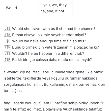
I, you, we, they,
Would
he, she, it not
🇺🇸 Would she travel with us if she had the chance?
🇹🇷 Fırsatı olsaydı bizimle seyahat eder miydi?
🇺🇸 Would we have enough time to finish this?
🇹🇷 Bunu bitirmek için yeterli zamanımız olacak mı ki?
🇺🇸 Wouldn’t he be happier in a different job?
🇹🇷 Farklı bir işte çalışsa daha mutlu olmaz mıydı?
❗”Would” kip belirteci, soru cümlelerinde genellikle nazik
isteklerde, tekliflerde veya koşullu durumlar hakkında
sorgulamada kullanılır. Bu kullanım, daha kibar ve nazik bir
ton sağlar.
❗İngilizcede would, “Silent L” harfine sahip olduğundan “l”
harfi telaffuz edilmez. Dolayısıyla /
vud
/ şeklinde telaffuz