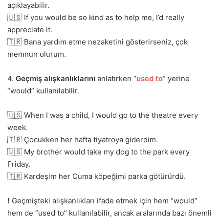
açıklayabilir.
🇺🇸 If you would be so kind as to help me, I’d really
appreciate it.
🇹🇷 Bana yardım etme nezaketini gösterirseniz, çok
memnun olurum.
4.
Geçmiş alışkanlıklarını
anlatırken “
used to
” yerine
“would” kullanılabilir.
🇺🇸 When I was a child, I would go to the theatre every
week.
🇹🇷 Çocukken her hafta tiyatroya giderdim.
🇺🇸 My brother would take my dog to the park every
Friday.
🇹🇷 Kardeşim her Cuma köpeğimi parka götürürdü.
❗ Geçmişteki alışkanlıkları ifade etmek için hem “would”
hem de “used to” kullanılabilir, ancak aralarında bazı önemli