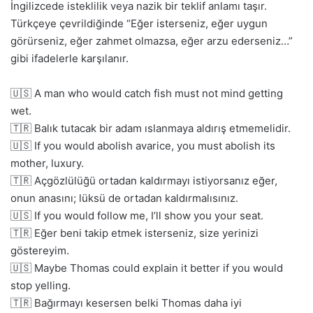
İngilizcede isteklilik veya nazik bir teklif anlamı taşır.
Türkçeye çevrildiğinde “Eğer isterseniz, eğer uygun
görürseniz, eğer zahmet olmazsa, eğer arzu ederseniz…”
gibi ifadelerle karşılanır.
🇺🇸 A man who would catch fish must not mind getting
wet.
🇹🇷 Balık tutacak bir adam ıslanmaya aldırış etmemelidir.
🇺🇸 If you would abolish avarice, you must abolish its
mother, luxury.
🇹🇷 Açgözlülüğü ortadan kaldırmayı istiyorsanız eğer,
onun anasını; lüksü de ortadan kaldırmalısınız.
🇺🇸 If you would follow me, I’ll show you your seat.
🇹🇷 Eğer beni takip etmek isterseniz, size yerinizi
göstereyim.
🇺🇸 Maybe Thomas could explain it better if you would
stop yelling.
🇹🇷 Bağırmayı kesersen belki Thomas daha iyi