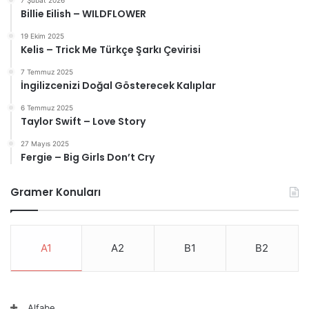
7 Şubat 2026
Billie Eilish – WILDFLOWER
19 Ekim 2025
Kelis – Trick Me Türkçe Şarkı Çevirisi
7 Temmuz 2025
İngilizcenizi Doğal Gösterecek Kalıplar
6 Temmuz 2025
Taylor Swift – Love Story
27 Mayıs 2025
Fergie – Big Girls Don’t Cry
Gramer Konuları
A1
A2
B1
B2
Alfabe