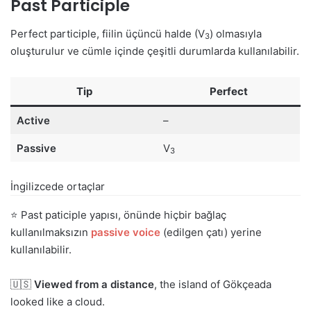
Past Participle
Perfect participle, fiilin üçüncü halde (V
) olmasıyla
3
oluşturulur ve cümle içinde çeşitli durumlarda kullanılabilir.
Tip
Perfect
Active
–
Passive
V
3
İngilizcede ortaçlar
⭐ Past paticiple yapısı, önünde hiçbir bağlaç
kullanılmaksızın
passive voice
(edilgen çatı) yerine
kullanılabilir.
🇺🇸
Viewed from a distance
, the island of Gökçeada
looked like a cloud.