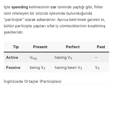
İşte
speeding
kelimesinin
car
isminde yaptığı gibi, fiiller
ismi niteleyen bir sözcük işlevinde bulunduğunda
“participle” olarak adlandırılır. Ayrıca belirtmek gerekir ki,
bütün participle yapıları sıfat iç cümleciklerinin kısaltılmış
şekilleridir.
Tip
Present
Perfect
Past
Active
V
having V
–
ing
3
Passive
being V
having been V
V
3
3
3
İngilizcede Ortaçlar (Participles)