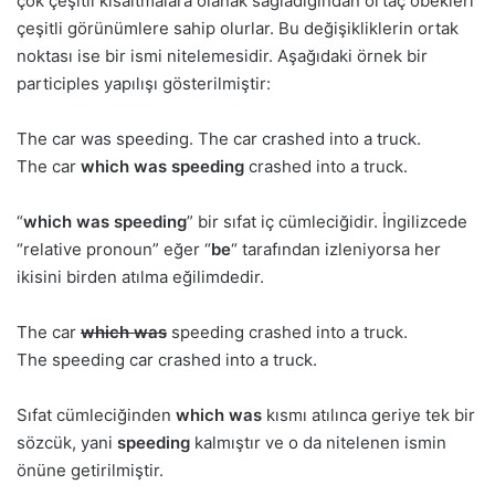
çok çeşitli kısaltmalara olanak sağladığından ortaç öbekleri
çeşitli görünümlere sahip olurlar. Bu değişikliklerin ortak
noktası ise bir ismi nitelemesidir. Aşağıdaki örnek bir
participles yapılışı gösterilmiştir:
The car was speeding. The car crashed into a truck.
The car
which was speeding
crashed into a truck.
“
which was speeding
” bir sıfat iç cümleciğidir. İngilizcede
“relative pronoun” eğer “
be
“
tarafından izleniyorsa her
ikisini birden atılma eğilimdedir.
The car
which was
speeding crashed into a truck.
The speeding car crashed into a truck.
Sıfat cümleciğinden
which was
kısmı atılınca geriye tek bir
sözcük, yani
speeding
kalmıştır ve o da nitelenen ismin
önüne getirilmiştir.