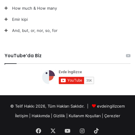
How much & How many
Emir kipi
And, but, or, nor, so, for
YouTube’da Biz
© Telif Hakkı 2026, Tüm Hakları Saklıdır. |
evdeingilizcem
İletişim
|
Hakkımda
|
Gizlilik
|
Kullanım Koşulları
|
Çerezler
Facebook
X
YouTube
Instagram
TikTok