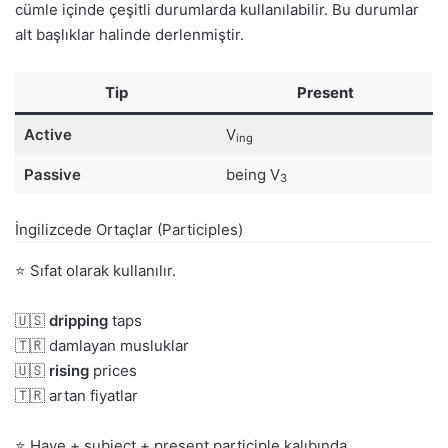
cümle içinde çeşitli durumlarda kullanılabilir. Bu durumlar
alt başlıklar halinde derlenmiştir.
Tip
Present
Active
V
ing
Passive
being V
3
İngilizcede Ortaçlar (Participles)
⭐ Sıfat olarak kullanılır.
🇺🇸
dripping
taps
🇹🇷 damlayan musluklar
🇺🇸
rising
prices
🇹🇷 artan fiyatlar
⭐ Have + subject + present participle kalıbında