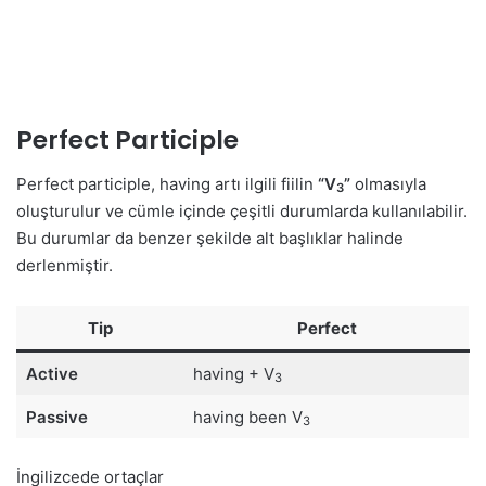
Perfect Participle
Perfect participle, having artı ilgili fiilin
“V
”
olmasıyla
3
oluşturulur ve cümle içinde çeşitli durumlarda kullanılabilir.
Bu durumlar da benzer şekilde alt başlıklar halinde
derlenmiştir.
Tip
Perfect
Active
having + V
3
Passive
having been V
3
İngilizcede ortaçlar