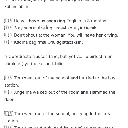
kullanılabilir.
🇺🇸 He will
have us speaking
English in 3 months.
🇹🇷 3 ay sonra bize İngilizceyi konuşturtacak.
🇺🇸 Don’t shout at the woman! You will
have her crying.
🇹🇷 Kadına bağırma! Onu ağlatacaksın.
⭐ Coordinate clauses (and, but, yet vb. ile birleştirilen
cümleler) yerine kullanılabilir.
🇺🇸 Tom went out of the school
and
hurried to the bus
station.
🇺🇸 Angelina walked out of the room
and
slammed the
door.
🇺🇸 Tom went out of the school, hurrying to the bus
station.
🇹🇷 Tom, acele ederek, okuldan otobüs durağına çıktı.