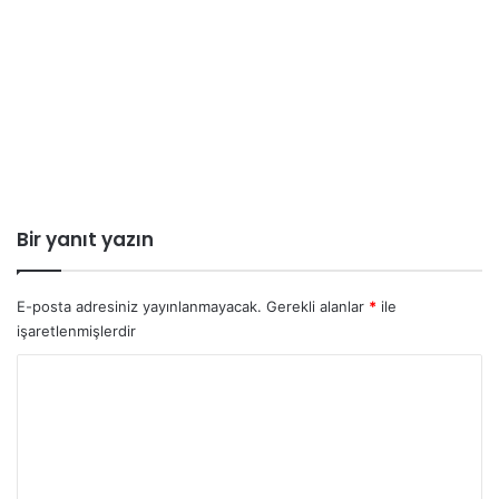
Bir yanıt yazın
E-posta adresiniz yayınlanmayacak.
Gerekli alanlar
*
ile
işaretlenmişlerdir
Y
o
r
u