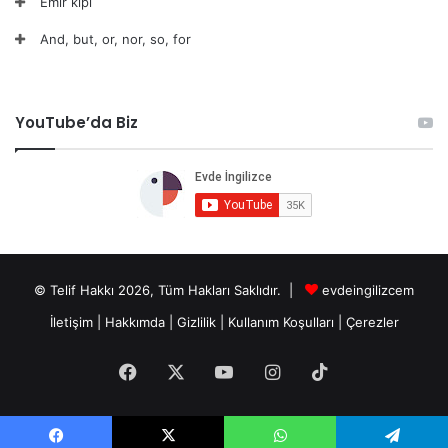
Emir kipi
And, but, or, nor, so, for
YouTube’da Biz
© Telif Hakkı 2026, Tüm Hakları Saklıdır. |
evdeingilizcem
İletişim
|
Hakkımda
|
Gizlilik
|
Kullanım Koşulları
|
Çerezler
Facebook
X
YouTube
Instagram
TikTok