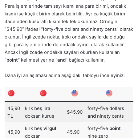
Para işlemlerinde tam sayı kısmı ana para birimi, ondalık
kısmı ise küçük birim olarak belirtilir. Ayrıca küçük birim
ifade eden küsuratlı kısım tek tek okunmaz. Örneğin,
“$45.90” ifadesi “forty-five dollars and ninety cents” olarak
okunur. İngilizcede nokta, tıpkı ondalık sayılarda olduğu
gibi para işlemlerinde de ondalık ayırıcı olarak kullanılır.
Ancak İngilizcede ondalıklı sayıları okurken kullanılan
“
point
“
kelimesi yerine “
and
” bağlacı kullanılır.
Daha iyi anlaşılması adına aşağıdaki tabloyu inceleyiniz:
45,90
kırk beş lira
forty-five dollars
$45.90
TL
doksan kuruş
and
ninety cents
kırk beş
virgül
forty-five
point
45,90
45,90
doksan
nine zero