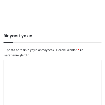
Bir yanıt yazın
E-posta adresiniz yayınlanmayacak.
Gerekli alanlar
*
ile
işaretlenmişlerdir
Y
o
r
u
m
*