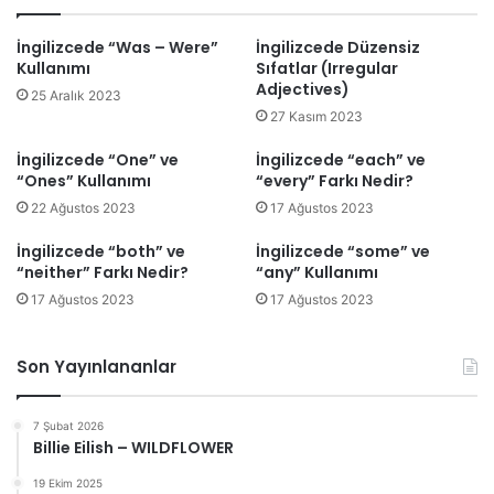
İngilizcede “Was – Were”
İngilizcede Düzensiz
Kullanımı
Sıfatlar (Irregular
Adjectives)
25 Aralık 2023
27 Kasım 2023
İngilizcede “One” ve
İngilizcede “each” ve
“Ones” Kullanımı
“every” Farkı Nedir?
22 Ağustos 2023
17 Ağustos 2023
İngilizcede “both” ve
İngilizcede “some” ve
“neither” Farkı Nedir?
“any” Kullanımı
17 Ağustos 2023
17 Ağustos 2023
Son Yayınlananlar
7 Şubat 2026
Billie Eilish – WILDFLOWER
19 Ekim 2025