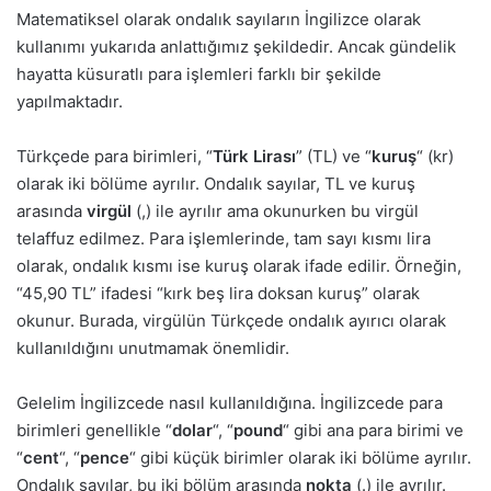
Matematiksel olarak ondalık sayıların İngilizce olarak
kullanımı yukarıda anlattığımız şekildedir. Ancak gündelik
hayatta küsuratlı para işlemleri farklı bir şekilde
yapılmaktadır.
Türkçede para birimleri, “
Türk Lirası
” (TL) ve “
kuruş
“
(kr)
olarak iki bölüme ayrılır. Ondalık sayılar, TL ve kuruş
arasında
virgül
(,) ile ayrılır ama okunurken bu virgül
telaffuz edilmez. Para işlemlerinde, tam sayı kısmı lira
olarak, ondalık kısmı ise kuruş olarak ifade edilir. Örneğin,
“45,90 TL” ifadesi “kırk beş lira doksan kuruş” olarak
okunur. Burada, virgülün Türkçede ondalık ayırıcı olarak
kullanıldığını unutmamak önemlidir.
Gelelim İngilizcede nasıl kullanıldığına. İngilizcede para
birimleri genellikle “
dolar
“, “
pound
“
gibi ana para birimi ve
“
cent
“, “
pence
“
gibi küçük birimler olarak iki bölüme ayrılır.
Ondalık sayılar, bu iki bölüm arasında
nokta
(.) ile ayrılır.