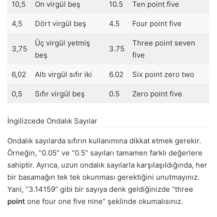
10,5
On virgül beş
10.5
Ten point five
4,5
Dört virgül beş
4.5
Four point five
Üç virgül yetmiş
Three point seven
3,75
3.75
beş
five
6,02
Altı virgül sıfır iki
6.02
Six point zero two
0,5
Sıfır virgül beş
0.5
Zero point five
İngilizcede Ondalık Sayılar
Ondalık sayılarda sıfırın kullanımına dikkat etmek gerekir.
Örneğin, “0.05” ve “0.5” sayıları tamamen farklı değerlere
sahiptir. Ayrıca, uzun ondalık sayılarla karşılaşıldığında, her
bir basamağın tek tek okunması gerektiğini unutmayınız.
Yani, “3.14159” gibi bir sayıya denk geldiğinizde “three
point
one four one five nine” şeklinde okumalısınız.