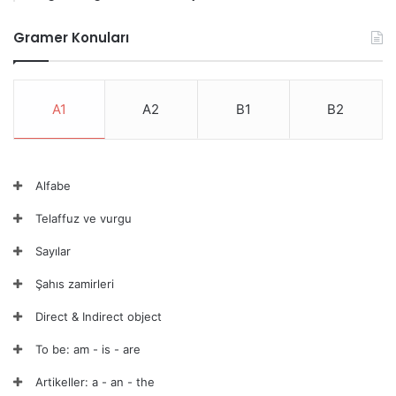
Gramer Konuları
A1
A2
B1
B2
Alfabe
Telaffuz ve vurgu
Sayılar
Şahıs zamirleri
Direct & Indirect object
To be: am - is - are
Artikeller: a - an - the