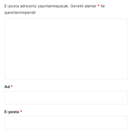
E-posta adresiniz yayınlanmayacak.
Gerekli alanlar
*
ile
işaretlenmişlerdir
Y
o
r
u
m
*
Ad
*
E-posta
*