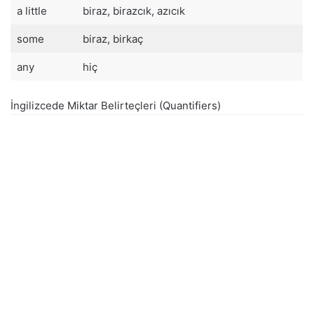
a little
biraz, birazcık, azıcık
some
biraz, birkaç
any
hiç
İngilizcede Miktar Belirteçleri (Quantifiers)