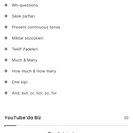
Wh-questions
Sıklık zarfları
Present continuous tense
Miktar sözcükleri
Teklif ifadeleri
Much & Many
How much & How many
Emir kipi
And, but, or, nor, so, for
YouTube’da Biz