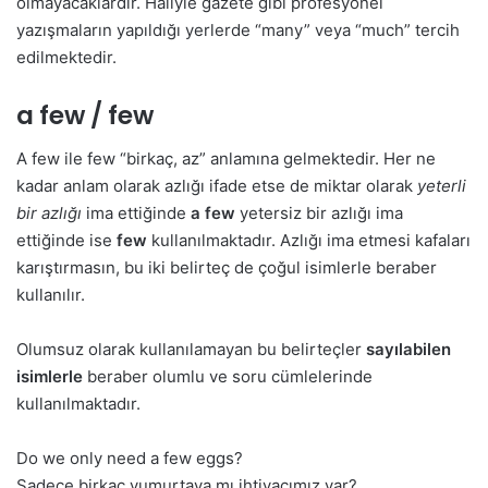
olmayacaklardır. Haliyle gazete gibi profesyonel
yazışmaların yapıldığı yerlerde “many” veya “much” tercih
edilmektedir.
a few / few
A few ile few “birkaç, az” anlamına gelmektedir. Her ne
kadar anlam olarak azlığı ifade etse de miktar olarak
yeterli
bir azlığı
ima ettiğinde
a few
yetersiz bir azlığı ima
ettiğinde ise
few
kullanılmaktadır. Azlığı ima etmesi kafaları
karıştırmasın, bu iki belirteç de çoğul isimlerle beraber
kullanılır.
Olumsuz olarak kullanılamayan bu belirteçler
sayılabilen
isimlerle
beraber olumlu ve soru cümlelerinde
kullanılmaktadır.
Do we only need a few eggs?
Sadece birkaç yumurtaya mı ihtiyacımız var?