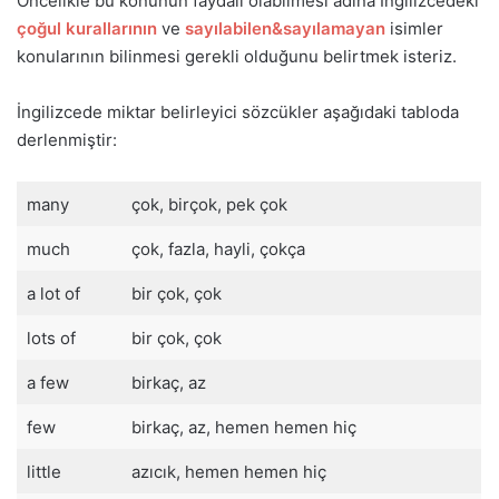
Öncelikle bu konunun faydalı olabilmesi adına İngilizcedeki
çoğul kurallarının
ve
sayılabilen&sayılamayan
isimler
konularının bilinmesi gerekli olduğunu belirtmek isteriz.
İngilizcede miktar belirleyici sözcükler aşağıdaki tabloda
derlenmiştir:
many
çok, birçok, pek çok
much
çok, fazla, hayli, çokça
a lot of
bir çok, çok
lots of
bir çok, çok
a few
birkaç, az
few
birkaç, az, hemen hemen hiç
little
azıcık, hemen hemen hiç