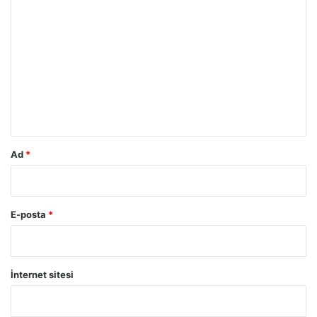
Y
o
r
u
m
*
Ad
*
E-posta
*
İnternet sitesi