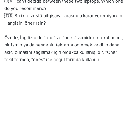
🇺🇸 I can’t decide between these two laptops. Which one
do you recommend?
🇹🇷 Bu iki dizüstü bilgisayar arasında karar veremiyorum.
Hangisini önerirsin?
Özetle, İngilizcede “one” ve “ones” zamirlerinin kullanımı,
bir ismin ya da nesnenin tekrarını önlemek ve dilin daha
akıcı olmasını sağlamak için oldukça kullanışlıdır. “One”
tekil formda, “ones” ise çoğul formda kullanılır.