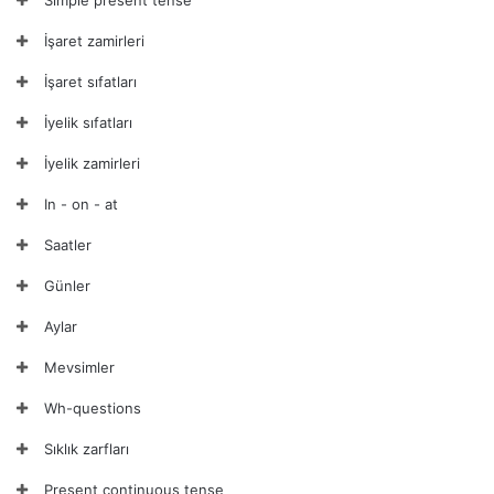
Simple present tense
İşaret zamirleri
İşaret sıfatları
İyelik sıfatları
İyelik zamirleri
In - on - at
Saatler
Günler
Aylar
Mevsimler
Wh-questions
Sıklık zarfları
Present continuous tense