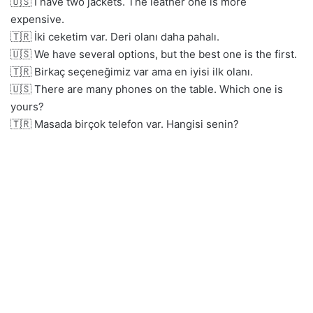
🇺🇸 I have two jackets. The leather one is more
expensive.
🇹🇷 İki ceketim var. Deri olanı daha pahalı.
🇺🇸 We have several options, but the best one is the first.
🇹🇷 Birkaç seçeneğimiz var ama en iyisi ilk olanı.
🇺🇸 There are many phones on the table. Which one is
yours?
🇹🇷 Masada birçok telefon var. Hangisi senin?