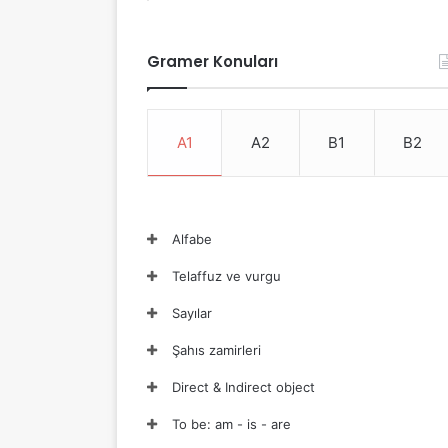
Gramer Konuları
A1
A2
B1
B2
Alfabe
Telaffuz ve vurgu
Sayılar
Şahıs zamirleri
Direct & Indirect object
To be: am - is - are