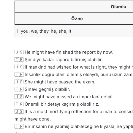
Olumlu
Özne
I, you, we, they, he, she, it
🇺🇸 He might have finished the report by now.
🇹🇷 Şimdiye kadar raporu bitirmiş olabilir.
🇺🇸 If mankind had wished for what is right, they might 
🇹🇷 İnsanlık doğru olanı dilemiş olsaydı, bunu uzun zama
🇺🇸 She might have passed the exam.
🇹🇷 Sınavı geçmiş olabilir.
🇺🇸 We might have missed an important detail.
🇹🇷 Önemli bir detayı kaçırmış olabiliriz.
🇺🇸 lt is a most mortifying reflection for a man to con
might have done.
🇹🇷 Bir insanın ne yapmış olabileceğine kıyasla, ne yapt