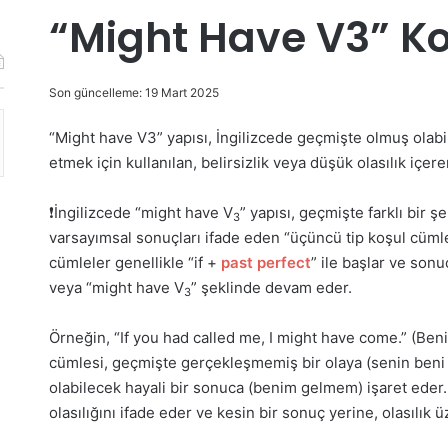
“Might Have V3” K
Son güncelleme: 19 Mart 2025
“Might have V3” yapısı, İngilizcede geçmişte olmuş olabi
etmek için kullanılan, belirsizlik veya düşük olasılık içere
❗İngilizcede “might have V
” yapısı, geçmişte farklı bir ş
3
varsayımsal sonuçları ifade eden “üçüncü tip koşul cümle
cümleler genellikle “if +
past perfect
” ile başlar ve son
veya “might have V
” şeklinde devam eder.
3
Örneğin, “If you had called me, I might have come.” (Beni
cümlesi, geçmişte gerçekleşmemiş bir olaya (senin beni
olabilecek hayali bir sonuca (benim gelmem) işaret eder
olasılığını ifade eder ve kesin bir sonuç yerine, olasılık 