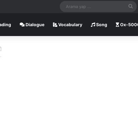
A
ya
ading
Dialogue
Vocabulary
Song
Ox-500
...