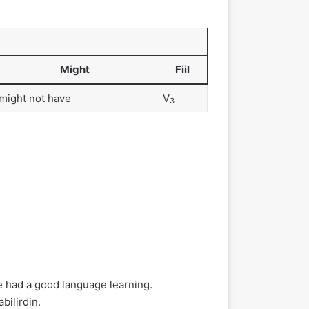
Might
Fiil
might not have
V
3
ve had a good language learning.
bilirdin.