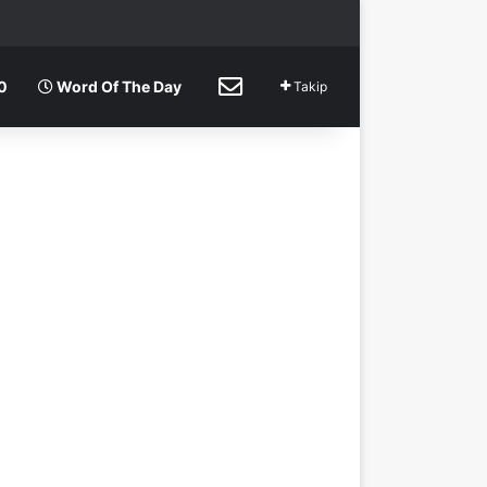
rama
p
İletişim
0
Word Of The Day
Takip