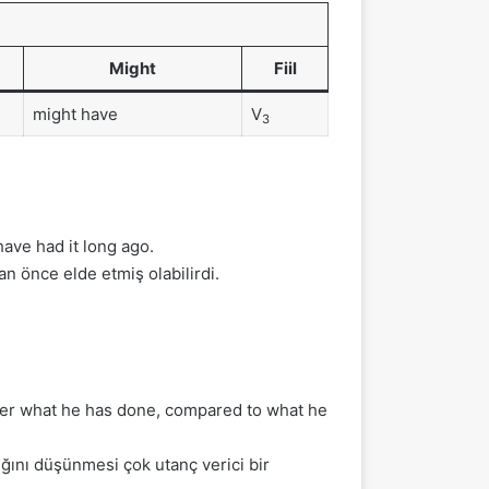
Might
Fiil
might have
V
3
have had it long ago.
n önce elde etmiş olabilirdi.
sider what he has done, compared to what he
ığını düşünmesi çok utanç verici bir