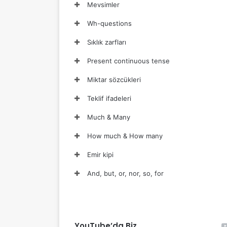
Mevsimler
Wh-questions
Sıklık zarfları
Present continuous tense
Miktar sözcükleri
Teklif ifadeleri
Much & Many
How much & How many
Emir kipi
And, but, or, nor, so, for
YouTube’da Biz