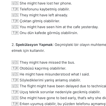
🇺🇸 She might have lost her phone.
🇹🇷 Telefonunu kaybetmiş olabilir.
🇺🇸 They might have left already.
🇹🇷 Çoktan gitmiş olabilirler.
🇺🇸 You might have seen him at the cafe yesterday.
🇹🇷 Onu dün kafede görmüş olabilirsin.
2.
Spekülasyon Yapmak
: Geçmişteki bir olayın muhteme
etmek için kullanılır.
🇺🇸 They might have missed the bus.
🇹🇷 Otobüsü kaçırmış olabilirler.
🇺🇸 He might have misunderstood what I said.
🇹🇷 Söylediklerimi yanlış anlamış olabilir.
🇺🇸 The flight might have been delayed due to technical
🇹🇷 Uçuş teknik sorunlar nedeniyle gecikmiş olabilir.
🇺🇸 She might have gone to bed early, that’s why she did
🇹🇷 Erken uyumuş olabilir, bu yüzden telefonu açmamışt