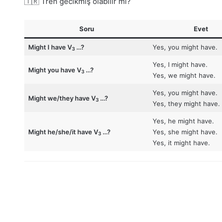
🇹🇷 Tren gecikmiş olabilir mi?
Soru
Evet
Might I have V
…?
Yes, you might have.
3
Yes, I might have.
Might you have
V
…?
3
Yes, we might have.
Yes, you might have.
Might we/they have
V
…?
3
Yes, they might have.
Yes, he might have.
Might he/she/it have
V
…?
Yes, she might have.
3
Yes, it might have.