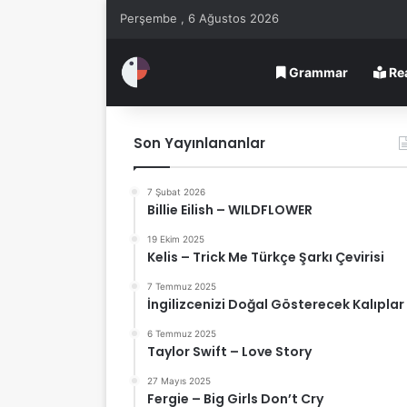
Perşembe , 6 Ağustos 2026
Grammar
Re
Son Yayınlananlar
7 Şubat 2026
Billie Eilish – WILDFLOWER
19 Ekim 2025
Kelis – Trick Me Türkçe Şarkı Çevirisi
7 Temmuz 2025
İngilizcenizi Doğal Gösterecek Kalıplar
6 Temmuz 2025
Taylor Swift – Love Story
27 Mayıs 2025
Fergie – Big Girls Don’t Cry