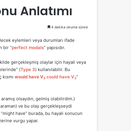
onu Anlatımı
4 dakika okuma süresi
lecek eylemleri veya durumları ifade
n bir “
perfect modals
” yapısıdır.
ekilde gerçekleşmiş olaylar için hayali veya
lerinde” (
Type 3
) kullanılabilir. Bu
uç kısmı
would have V
could have V
”
3
3
 aramış olsaydın, gelmiş olabilirdim.)
 araman) ve bu olay gerçekleşseydi
. “might have” burada, bu hayali sonucun
üzerine vurgu yapar.