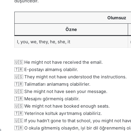
düşüncedir.
Olumsuz
Özne
I, you, we, they, he, she, it
🇺🇸 He might not have received the email.
🇹🇷 E-postayı almamış olabilir.
🇺🇸 They might not have understood the instructions.
🇹🇷 Talimatları anlamamış olabilirler.
🇺🇸 She might not have seen your message.
🇹🇷 Mesajını görmemiş olabilir.
🇺🇸 We might not have booked enough seats.
🇹🇷 Yeterince koltuk ayırtmamış olabiliriz.
🇺🇸 If you hadn’t gone to that school, you might not ha
🇹🇷 O okula gitmemiş olsaydın, iyi bir dil öğrenmemiş ola