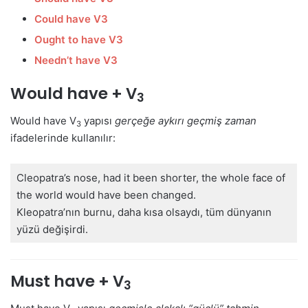
Could have V3
Ought to have V3
Needn’t have V3
Would have + V
3
Would have V
yapısı
gerçeğe aykırı geçmiş zaman
3
ifadelerinde kullanılır:
Cleopatra’s nose, had it been shorter, the whole face of
the world would have been changed.
Kleopatra’nın burnu, daha kısa olsaydı, tüm dünyanın
yüzü değişirdi.
Must have + V
3