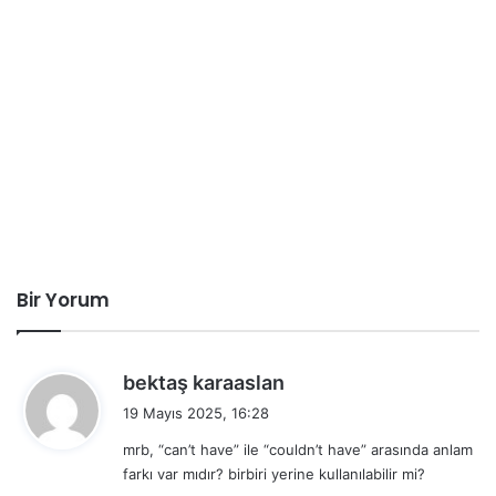
Bir Yorum
d
bektaş karaaslan
e
19 Mayıs 2025, 16:28
d
mrb, “can’t have” ile “couldn’t have” arasında anlam
i
farkı var mıdır? birbiri yerine kullanılabilir mi?
k