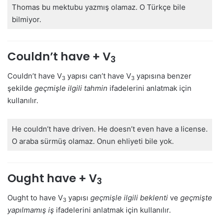
Thomas bu mektubu yazmış olamaz. O Türkçe bile
bilmiyor.
Couldn’t have + V
3
Couldn’t have V
yapısı can’t have V
yapısına benzer
3
3
şekilde
geçmişle ilgili tahmin
ifadelerini anlatmak için
kullanılır.
He couldn’t have driven. He doesn’t even have a license.
O araba sürmüş olamaz. Onun ehliyeti bile yok.
Ought have + V
3
Ought to have V
yapısı
geçmişle ilgili beklenti
ve
geçmişte
3
yapılmamış iş
ifadelerini anlatmak için kullanılır.