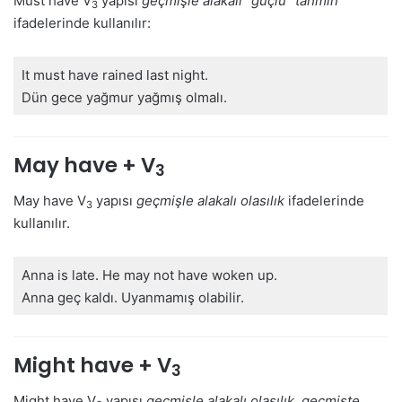
Must have V
yapısı
geçmişle alakalı “güçlü” tahmin
3
ifadelerinde kullanılır:
It must have rained last night.
Dün gece yağmur yağmış olmalı.
May have + V
3
May have V
yapısı
geçmişle alakalı olasılık
ifadelerinde
3
kullanılır.
Anna is late. He may not have woken up.
Anna geç kaldı. Uyanmamış olabilir.
Might have + V
3
Might have V
yapısı
geçmişle alakalı olasılık, geçmişte