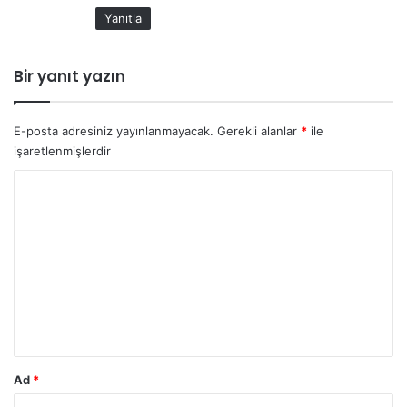
i
Yanıtla
:
Bir yanıt yazın
E-posta adresiniz yayınlanmayacak.
Gerekli alanlar
*
ile
işaretlenmişlerdir
Y
o
r
u
m
*
Ad
*