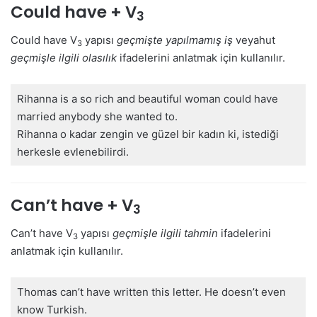
Could have + V
3
Could have V
yapısı
geçmişte yapılmamış iş
veyahut
3
geçmişle ilgili olasılık
ifadelerini anlatmak için kullanılır.
Rihanna is a so rich and beautiful woman could have
married anybody she wanted to.
Rihanna o kadar zengin ve güzel bir kadın ki, istediği
herkesle evlenebilirdi.
Can’t have + V
3
Can’t have V
yapısı
geçmişle ilgili tahmin
ifadelerini
3
anlatmak için kullanılır.
Thomas can’t have written this letter. He doesn’t even
know Turkish.