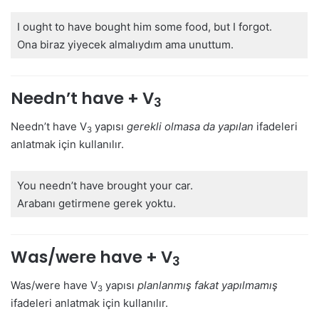
I ought to have bought him some food, but I forgot.
Ona biraz yiyecek almalıydım ama unuttum.
Needn’t have + V
3
Needn’t have V
yapısı
gerekli olmasa da yapılan
ifadeleri
3
anlatmak için kullanılır.
You needn’t have brought your car.
Arabanı getirmene gerek yoktu.
Was/were have + V
3
Was/were have V
yapısı
planlanmış fakat yapılmamış
3
ifadeleri anlatmak için kullanılır.