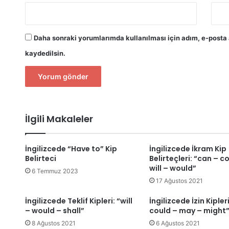
Daha sonraki yorumlarımda kullanılması için adım, e-posta 
kaydedilsin.
İlgili Makaleler
İngilizcede “Have to” Kip
İngilizcede İkram Kip
Belirteci
Belirteçleri: “can – c
will – would”
6 Temmuz 2023
17 Ağustos 2021
İngilizcede Teklif Kipleri: “will
İngilizcede İzin Kipler
– would – shall”
could – may – might
8 Ağustos 2021
6 Ağustos 2021