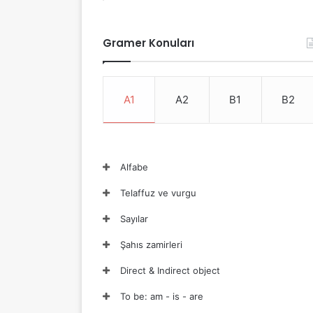
Gramer Konuları
A1
A2
B1
B2
Alfabe
Telaffuz ve vurgu
Sayılar
Şahıs zamirleri
Direct & Indirect object
To be: am - is - are