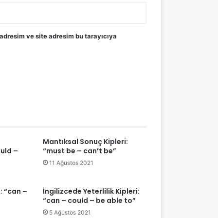
adresim ve site adresim bu tarayıcıya
Mantıksal Sonuç Kipleri:
ould –
“must be – can’t be”
11 Ağustos 2021
i: “can –
İngilizcede Yeterlilik Kipleri:
”
“can – could – be able to”
5 Ağustos 2021