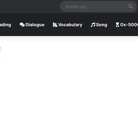
A
ya
ading
Dialogue
Vocabulary
Song
Ox-500
...