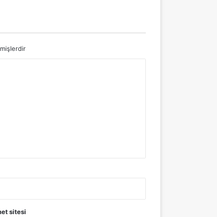
nmişlerdir
net sitesi