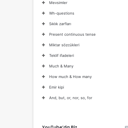
Mevsimler
Wh-questions
Sıklık zarfları
Present continuous tense
Miktar sözcükleri
Teklif ifadeleri
Much & Many
How much & How many
Emir kipi
And, but, or, nor, so, for
YouTube’da Biz