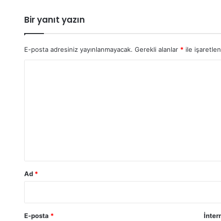
Bir yanıt yazın
E-posta adresiniz yayınlanmayacak.
Gerekli alanlar
*
ile işaretle
Y
o
r
u
m
*
Ad
*
E-posta
*
İnter