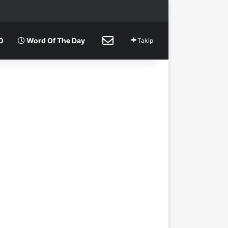
rama
p
İletişim
0
Word Of The Day
Takip