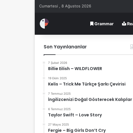
Cumartesi , 8 Ağustos 2026
Grammar
Re
Son Yayınlananlar
7 Şubat 2026
Billie Eilish – WILDFLOWER
19 Ekim 2025
Kelis – Trick Me Türkçe Şarkı Çevirisi
7 Temmuz 2025
İngilizcenizi Doğal Gösterecek Kalıplar
6 Temmuz 2025
Taylor Swift – Love Story
27 Mayıs 2025
Fergie – Big Girls Don’t Cry