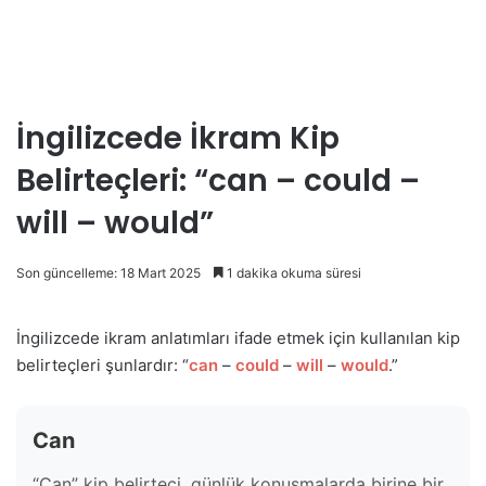
İngilizcede İkram Kip
Belirteçleri: “can – could –
will – would”
Son güncelleme: 18 Mart 2025
1 dakika okuma süresi
İngilizcede ikram anlatımları ifade etmek için kullanılan kip
belirteçleri şunlardır: “
can
–
could
–
will
–
would
.”
Can
“Can” kip belirteci, günlük konuşmalarda birine bir