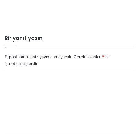
Bir yanıt yazın
E-posta adresiniz yayınlanmayacak.
Gerekli alanlar
*
ile
işaretlenmişlerdir
Y
o
r
u
m
*