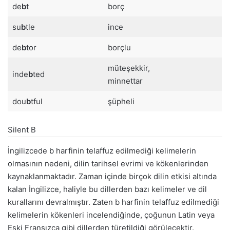
de
b
t
borç
su
b
tle
ince
de
b
tor
borçlu
müteşekkir,
inde
b
ted
minnettar
dou
b
tful
şüpheli
Silent B
İngilizcede b harfinin telaffuz edilmediği kelimelerin
olmasının nedeni, dilin tarihsel evrimi ve kökenlerinden
kaynaklanmaktadır. Zaman içinde birçok dilin etkisi altında
kalan İngilizce, haliyle bu dillerden bazı kelimeler ve dil
kurallarını devralmıştır. Zaten b harfinin telaffuz edilmediği
kelimelerin kökenleri incelendiğinde, çoğunun Latin veya
Eski Fransızca gibi dillerden türetildiği görülecektir.