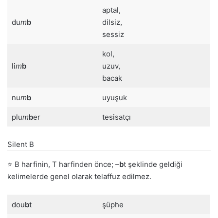
aptal,
du
m
b
dilsiz,
sessiz
kol,
li
m
b
uzuv,
bacak
nu
m
b
uyuşuk
plu
m
b
er
tesisatçı
Silent B
⭐ B harfinin, T harfinden önce; –
b
t şeklinde geldiği
kelimelerde genel olarak telaffuz edilmez.
dou
b
t
şüphe