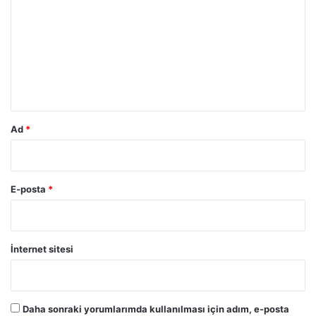
r
u
m
*
Ad
*
E-posta
*
İnternet sitesi
Daha sonraki yorumlarımda kullanılması için adım, e-posta