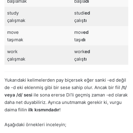
başlamak
başla
dı
study
studi
ed
çalışmak
çalış
tı
move
mov
ed
taşımak
taşı
dı
work
work
ed
çalışmak
çalış
tı
Yukarıdaki kelimelerden pay biçersek eğer sanki -ed değil
de -d eki eklenmiş gibi bir sese sahip olur. Ancak bir fiil
/t/
veya /d/ sesi
ile sona ererse Di’li geçmiş zaman -ed olarak
daha net duyabiliriz. Ayrıca unutmamak gerekir ki, vurgu
daima fiilin
ilk kısmındadır
!
Aşağıdaki örnekleri inceleyin;