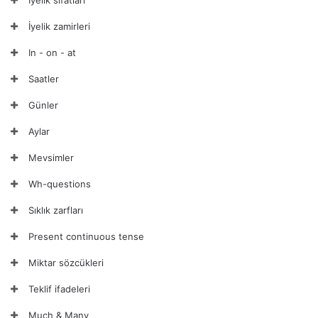
İyelik zamirleri
In - on - at
Saatler
Günler
Aylar
Mevsimler
Wh-questions
Sıklık zarfları
Present continuous tense
Miktar sözcükleri
Teklif ifadeleri
Much & Many