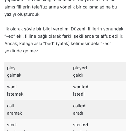
almış fiillerin telaffuzlarına yönelik bir çalışma adına bu
yazıyı oluşturduk.
İlk olarak şöyle bir bilgi verelim: Düzenli fiillerin sonundaki
“-ed” eki, fiiline bağlı olarak farklı şekillerde telaffuz edilir.
Ancak, kulağa asla “bed” (yatak) kelimesindeki “-ed”
şeklinde gelmez.
play
play
ed
çalmak
çal
dı
want
want
ed
istemek
iste
di
call
call
ed
aramak
ara
dı
start
start
ed