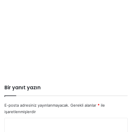
Bir yanıt yazın
E-posta adresiniz yayınlanmayacak.
Gerekli alanlar
*
ile
işaretlenmişlerdir
Y
o