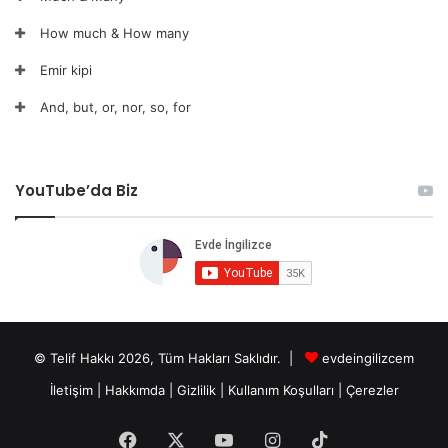
How much & How many
Emir kipi
And, but, or, nor, so, for
YouTube’da Biz
© Telif Hakkı 2026, Tüm Hakları Saklıdır. |
evdeingilizcem
İletişim
|
Hakkımda
|
Gizlilik
|
Kullanım Koşulları
|
Çerezler
Facebook
X
YouTube
Instagram
TikTok