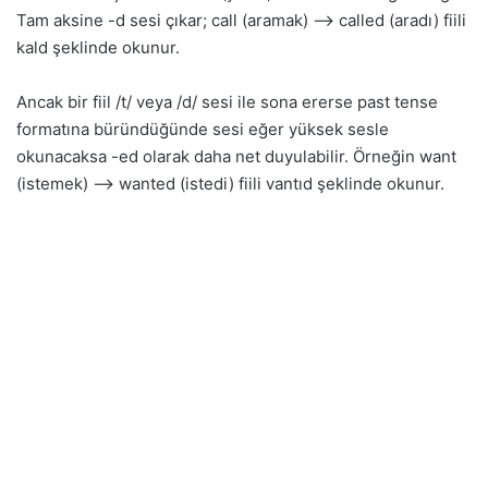
Tam aksine -d sesi çıkar; call (aramak) –> called (aradı) fiili
kald şeklinde okunur.
Ancak bir fiil /t/ veya /d/ sesi ile sona ererse past tense
formatına büründüğünde sesi eğer yüksek sesle
okunacaksa -ed olarak daha net duyulabilir. Örneğin want
(istemek) –> wanted (istedi) fiili vantıd şeklinde okunur.