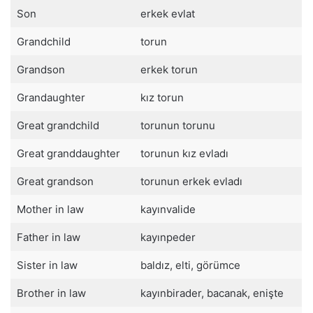
Son
erkek evlat
Grandchild
torun
Grandson
erkek torun
Grandaughter
kız torun
Great grandchild
torunun torunu
Great granddaughter
torunun kız evladı
Great grandson
torunun erkek evladı
Mother in law
kayınvalide
Father in law
kayınpeder
Sister in law
baldız, elti, görümce
Brother in law
kayınbirader, bacanak, enişte