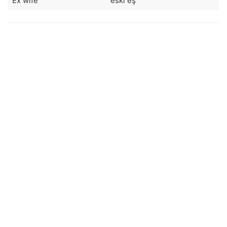
Ex wife
eski eş