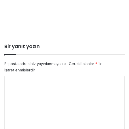
Bir yanıt yazın
E-posta adresiniz yayınlanmayacak.
Gerekli alanlar
*
ile
işaretlenmişlerdir
Y
o
r
u
m
*