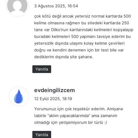
e
3 Ağustos 2025, 16:54
d
238
tiny
minik, ufacık
çok kötü değil ancak yetersiz normal kartlarda 500
i
239
tool
alet
kelime olmasına rağmen bu sitedeki kartlarda 250
k
tane var Dilko’nun kartlarındaki kelimeleri kopyalayıp
i
240
trade
ticaret yapmak, ticaret
buradaki kelimeleri 500 yapmanı tavsiye ederim bu
:
241
translate
tercüme etmek
yetersizlik dışında ulaşımı kolay kelime çevirileri
doğru ve kendini denemen için bir test bile var
242
trip
yolculuk, tökezlemek
dediklerim dışında site şahane.
243
truck
kamyon
Yanıtla
244
trust
güvenmek, güven
245
tire
tekerlek
d
evdeingilizcem
e
246
update
güncellemek, güncelleştirme
12 Eylül 2025, 18:19
d
247
vote
oy vermek, oy
Yorumunuz için çok teşekkür ederim. Amiyane
i
tabirle “aklım yapacaklarımda” ama zamanım
k
248
wide
geniş
olmadığı için yetişemiyorum bir türlü :/
i
249
wish
dilek, dilemek
:
Yanıtla