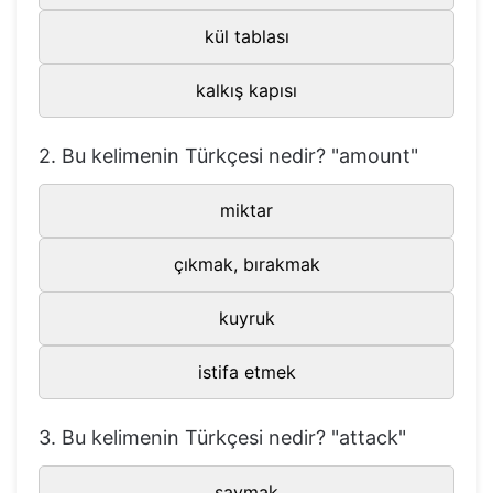
21
art
sanat
kül tablası
22
ashamed
utanmış, mahcup
kalkış kapısı
23
ashtray
kül tablası
24
attack
saldırı
2. Bu kelimenin Türkçesi nedir? "amount"
25
attend
katılmak
26
attention
dikkat
miktar
27
attract
cezbetmek
çıkmak, bırakmak
28
average
avaraj, ortalama
kuyruk
29
behave
davranmak
30
belief
inanç
istifa etmek
31
belong
ait olmak
3. Bu kelimenin Türkçesi nedir? "attack"
32
benefit
yarar
33
bet
bahis
saymak