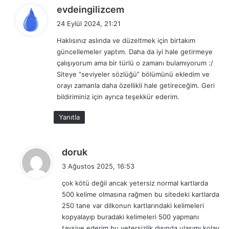
d
evdeingilizcem
174
plug
tıkaç, tıkamak
e
24 Eylül 2024, 21:21
d
175
poison
zehir
Haklısınız aslında ve düzeltmek için birtakım
i
güncellemeler yaptım. Daha da iyi hale getirmeye
176
population
popülasyon
k
çalışıyorum ama bir türlü o zamanı bulamıyorum :/
i
177
prefer
tercih etmek
Siteye “seviyeler sözlüğü” bölümünü ekledim ve
:
orayı zamanla daha özellikli hale getireceğim. Geri
178
pregnant
hamile
bildiriminiz için ayrıca teşekkür ederim.
179
press
basmak, baskı yapmak, baskı
Yanıtla
180
prime-minister
başbakan
181
private
özel
d
doruk
182
promise
söz vermek
e
3 Ağustos 2025, 16:53
d
183
protect
korumak
çok kötü değil ancak yetersiz normal kartlarda
i
500 kelime olmasına rağmen bu sitedeki kartlarda
184
protest
protesto etmek
k
250 tane var dilkonun kartlarındaki kelimeleri
i
185
provide
sağlamak, temin etmek
kopyalayıp buradaki kelimeleri 500 yapmanı
:
tavsiye ederim bu yetersizlik dışında ulaşımı kolay