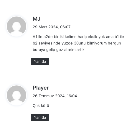
:
161
owe
borçlu
d
MJ
162
own
sahip olmak
e
29 Mart 2024, 06:07
163
pain
acı
d
A1 ile a2de bir iki kelime hariç eksik yok ama b1 ile
i
164
palace
saray
b2 seviyesinde yuzde 30unu bilmiyorum hergun
k
165
passenger
yolcu
buraya gelip goz atarim artik
i
:
166
pavement
kaldırım
Yanıtla
167
peace
barış
168
penalty
ceza
d
Player
169
perform
yerine getirmek
e
26 Temmuz 2024, 16:04
d
170
permission
izin,müsaade
Çok kötü
i
171
pig
domuz
k
Yanıtla
i
172
pill
hap
:
173
pleasant
halinden memnun