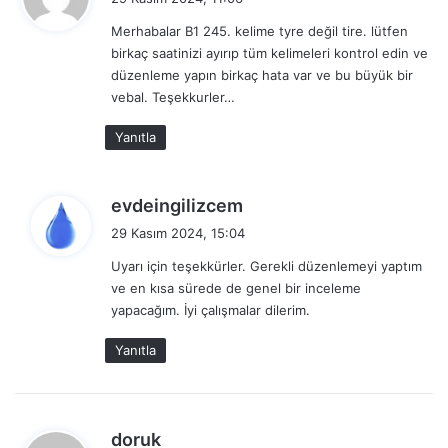
d
225
steal
çalmak, çalıntı eşya
Merhabalar B1 245. kelime tyre değil tire. lütfen
i
birkaç saatinizi ayırıp tüm kelimeleri kontrol edin ve
k
226
steward
kabin memuru, hostes
düzenleme yapın birkaç hata var ve bu büyük bir
i
227
vebal. Teşekkurler…
stomach
karın
:
228
strange
tuhaf
Yanıtla
229
stranger
yabancı
d
230
sudden
ani, beklenmedik
evdeingilizcem
e
29 Kasım 2024, 15:04
231
suffer
acı çekmek
d
Uyarı için teşekkürler. Gerekli düzenlemeyi yaptım
i
232
suggest
önermek, teklif etmek
ve en kısa sürede de genel bir inceleme
k
233
support
desteklemek, destek
yapacağım. İyi çalışmalar dilerim.
i
:
234
survive
hayatta kalmak
Yanıtla
235
tail
kuyruk
236
take off
çıkarmak, alıp götürmek
d
doruk
237
target
hedef