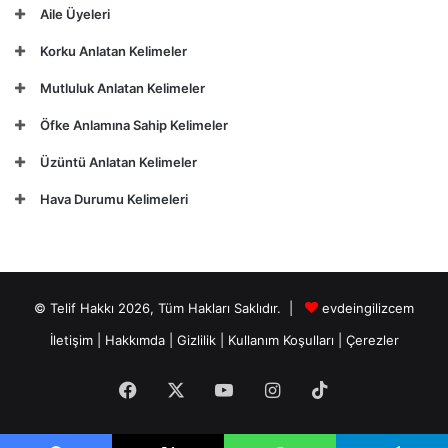
Aile Üyeleri
Korku Anlatan Kelimeler
Mutluluk Anlatan Kelimeler
Öfke Anlamına Sahip Kelimeler
Üzüntü Anlatan Kelimeler
Hava Durumu Kelimeleri
© Telif Hakkı 2026, Tüm Hakları Saklıdır. |
evdeingilizcem
İletişim
|
Hakkımda
|
Gizlilik
|
Kullanım Koşulları
|
Çerezler
Facebook
X
YouTube
Instagram
TikTok