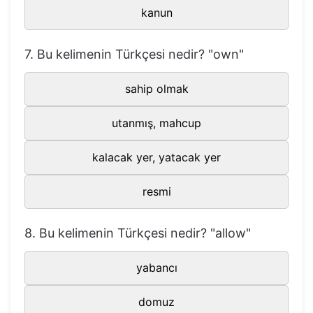
kanun
59
contain
içermek
60
convince
ikna etmek
7. Bu kelimenin Türkçesi nedir? "own"
61
count
saymak
62
crime
suç
sahip olmak
63
criticize
eleştirmek
utanmış, mahcup
64
curtain
perde
kalacak yer, yatacak yer
65
death
ölüm
66
decrease
azaltmak
resmi
67
defend
savunmak
8. Bu kelimenin Türkçesi nedir? "allow"
68
departure gate
kalkış kapısı
69
destination
hedef
yabancı
70
destroy
yıkmak, mahvetmek
domuz
71
detail
detay