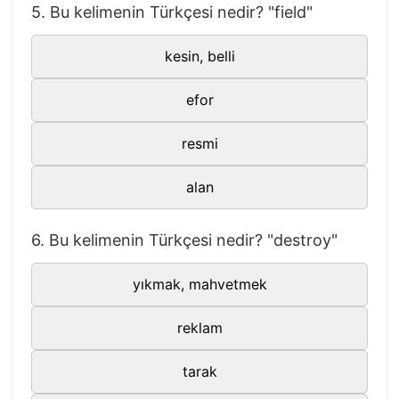
5. Bu kelimenin Türkçesi nedir? "field"
47
certain
kesin, belli
48
citizen
vatandaş
kesin, belli
49
coach
antrenör
efor
50
coast
sahil
resmi
51
coin
bozuk para, sikke
52
comb
tarak
alan
53
common
ortak, yaygın
6. Bu kelimenin Türkçesi nedir? "destroy"
54
communicate
iletişim kurmak
55
compare
karşılaştırmak
yıkmak, mahvetmek
56
complain
şikayet
reklam
connected
57
bağlı uçuş
flight
tarak
58
consist
oluşmak, meydana gelmek