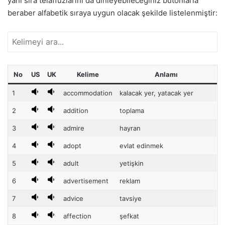
yanı sıra telaffuzlarını da dinleyebileceğiniz butonlarla
beraber alfabetik sıraya uygun olacak şekilde listelenmiştir:
No
US
UK
Kelime
Anlamı
1
accommodation
kalacak yer, yatacak yer
2
addition
toplama
3
admire
hayran
4
adopt
evlat edinmek
5
adult
yetişkin
6
advertisement
reklam
7
advice
tavsiye
8
affection
şefkat