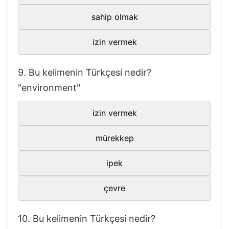
72
development
geliştirmek
sahip olmak
73
disagree
katılmamak
izin vermek
74
discount
indirim
75
disease
hastalık
9. Bu kelimenin Türkçesi nedir?
76
dive
dalış
"environment"
77
divide
bölmek
izin vermek
78
domestic flight
iç hatlar uçuşu
mürekkep
79
drop
damla, damlamak
80
drug
ilaç
ipek
81
dry
kuru
çevre
82
duty
görev
83
realize
gerçekleştirmek, anlamak
10. Bu kelimenin Türkçesi nedir?
84
earthquake
deprem