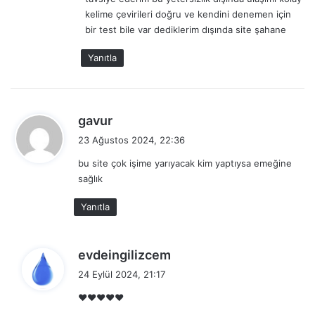
186
public
halk
kelime çevirileri doğru ve kendini denemen için
187
publish
yayınlamak
bir test bile var dediklerim dışında site şahane
188
punish
cezalandırmak
Yanıtla
189
purchase
satın almak
190
purpose
amaç, hedef
d
gavur
191
quit
çıkmak, bırakmak
e
23 Ağustos 2024, 22:36
d
192
rate
oran, derecelendirmek
bu site çok işime yarıyacak kim yaptıysa emeğine
i
193
recover
iyileşmek
sağlık
k
i
194
regular
düzenli
Yanıtla
:
195
remind
hatırlatmak
196
remove
kaldırmak, çıkarmak
d
evdeingilizcem
e
24 Eylül 2024, 21:17
197
resign
istifa etmek
d
❤️❤️❤️❤️❤️
198
responsible
sorumlu
i