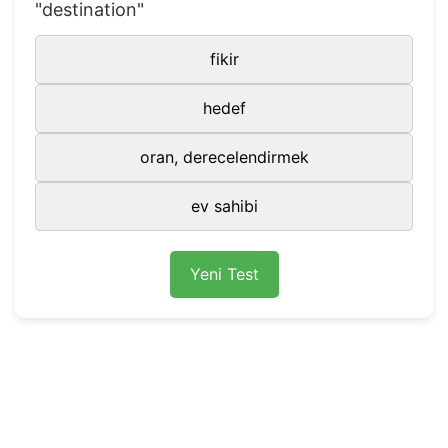
"destination"
85
education
eğitim
fikir
86
effort
efor
87
elegant
zarif
hedef
88
employer
işveren
oran, derecelendirmek
89
engine
motor
ev sahibi
90
environment
çevre
91
event
olay, durum
Yeni Test
92
excuse
bahane, mazeret
93
expect
beklemek, ümit etmek
94
explosion
patlama
95
express
açık,hızlı
96
fact
gerçek