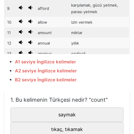
karşılamak, gücü yetmek,
9
afford
parası yetmek
10
allow
izin vermek
11
amount
miktar
12
annual
yıllık
13
anxious
endişeli
A1 seviye İngilizce kelimeler
14
apologize
özür dilemek
A2 seviye İngilizce kelimeler
15
appear
görünmek
B2 seviye İngilizce kelimeler
16
application
uygulama
17
apply
uygulamak
1. Bu kelimenin Türkçesi nedir? "count"
18
appointment
atama, randevu
saymak
19
army
ordu
20
arrange
düzenlemek
tıkaç, tıkamak