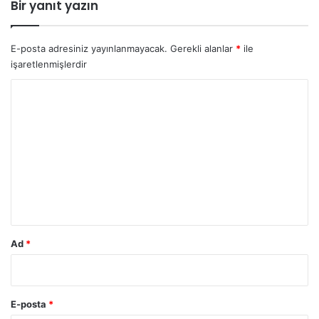
Bir yanıt yazın
E-posta adresiniz yayınlanmayacak.
Gerekli alanlar
*
ile
işaretlenmişlerdir
Y
o
r
u
m
*
Ad
*
E-posta
*