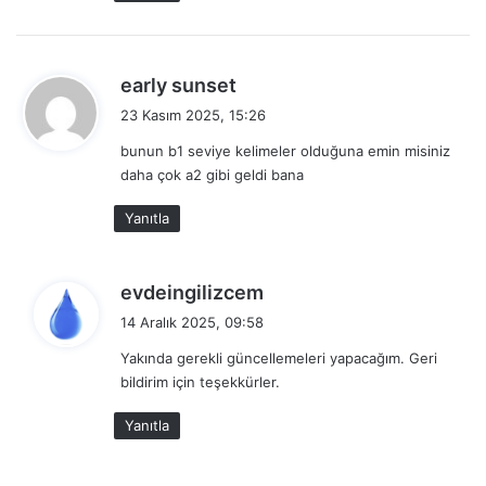
merak etmek, şaşmak,
250
wonder
şaşkınlık
d
early sunset
B1 Seviye İngilizce Kelimeler
e
23 Kasım 2025, 15:26
d
bunun b1 seviye kelimeler olduğuna emin misiniz
i
daha çok a2 gibi geldi bana
k
i
Yanıtla
:
d
evdeingilizcem
e
14 Aralık 2025, 09:58
d
Yakında gerekli güncellemeleri yapacağım. Geri
i
bildirim için teşekkürler.
k
i
Yanıtla
: