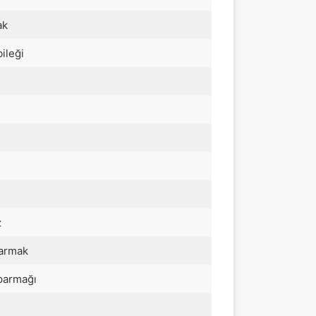
ak
ileği
z
armak
parmağı