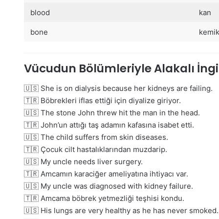
blood
kan
bone
kemi
Vücudun Bölümleriyle Alakalı İngi
🇺🇸 She is on dialysis because her kidneys are failing.
🇹🇷 Böbrekleri iflas ettiği için diyalize giriyor.
🇺🇸 The stone John threw hit the man in the head.
🇹🇷 John’un attığı taş adamın kafasına isabet etti.
🇺🇸 The child suffers from skin diseases.
🇹🇷 Çocuk cilt hastalıklarından muzdarip.
🇺🇸 My uncle needs liver surgery.
🇹🇷 Amcamın karaciğer ameliyatına ihtiyacı var.
🇺🇸 My uncle was diagnosed with kidney failure.
🇹🇷 Amcama böbrek yetmezliği teşhisi kondu.
🇺🇸 His lungs are very healthy as he has never smoked.