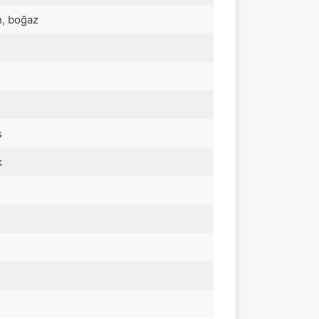
, boğaz
s
k