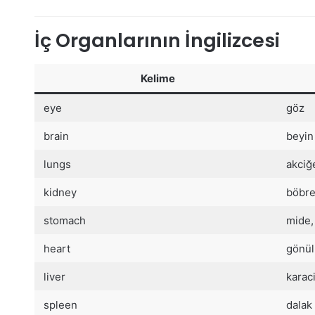
İç Organlarının İngilizcesi
Kelime
eye
göz
brain
beyin
lungs
akciğ
kidney
böbr
stomach
mide,
heart
gönül
liver
karac
spleen
dalak