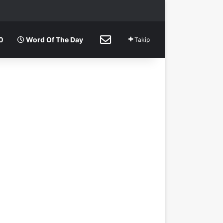
rama
p
İletişim
0
Word Of The Day
Takip