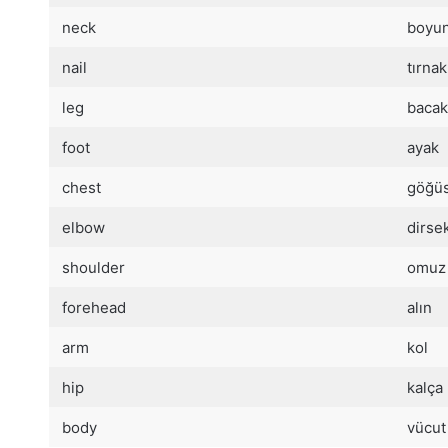
neck
boyun
nail
tırnak
leg
bacak
foot
ayak
chest
göğü
elbow
dirse
shoulder
omuz
forehead
alın
arm
kol
hip
kalça
body
vücut