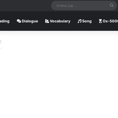
A
ya
ading
Dialogue
Vocabulary
Song
Ox-500
...