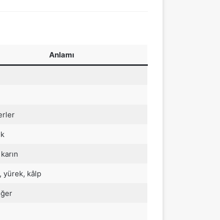
Anlamı
erler
ek
 karın
, yürek, kâlp
iğer