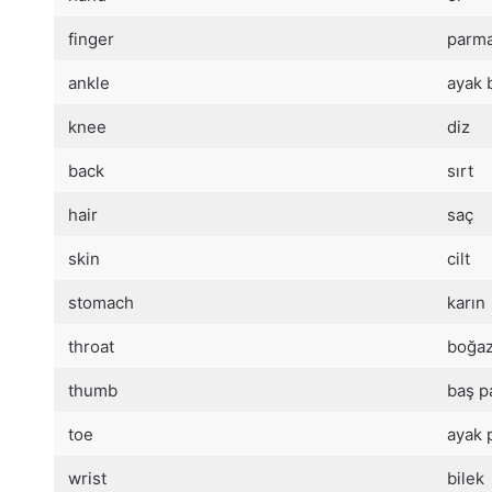
finger
parm
ankle
ayak b
knee
diz
back
sırt
hair
saç
skin
cilt
stomach
karın
throat
boğa
thumb
baş p
toe
ayak 
wrist
bilek