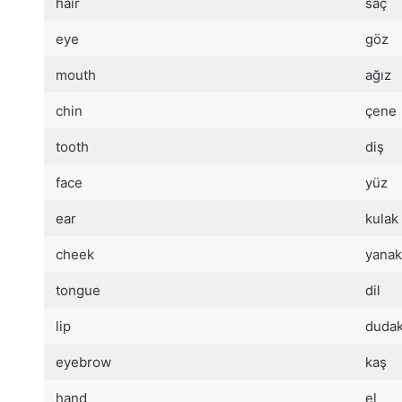
hair
saç
eye
göz
mouth
ağız
chin
çene
tooth
diş
face
yüz
ear
kulak
cheek
yanak
tongue
dil
lip
duda
eyebrow
kaş
hand
el