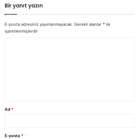
Bir yanıt yazın
E-posta adresiniz yayınlanmayacak.
Gerekli alanlar
*
ile
işaretlenmişlerdir
Y
o
r
u
m
*
Ad
*
E-posta
*