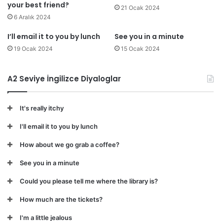
your best friend?
21 Ocak 2024
6 Aralık 2024
I’ll email it to you by lunch
See you in a minute
19 Ocak 2024
15 Ocak 2024
A2 Seviye İngilizce Diyaloglar
It's really itchy
I'll email it to you by lunch
How about we go grab a coffee?
See you in a minute
Could you please tell me where the library is?
How much are the tickets?
I'm a little jealous