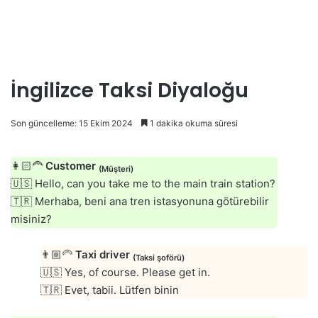
İngilizce Taksi Diyaloğu
Son güncelleme: 15 Ekim 2024
1 dakika okuma süresi
👩🏻‍🦰
Customer
(Müşteri)
🇺🇸 Hello, can you take me to the main train station?
🇹🇷 Merhaba, beni ana tren istasyonuna götürebilir
misiniz?
👨🏼‍🦳
Taxi driver
(Taksi şoförü)
🇺🇸 Yes, of course. Please get in.
🇹🇷 Evet, tabii. Lütfen binin