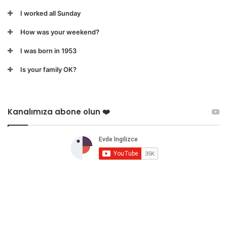
I worked all Sunday
How was your weekend?
I was born in 1953
Is your family OK?
Kanalımıza abone olun ❤️