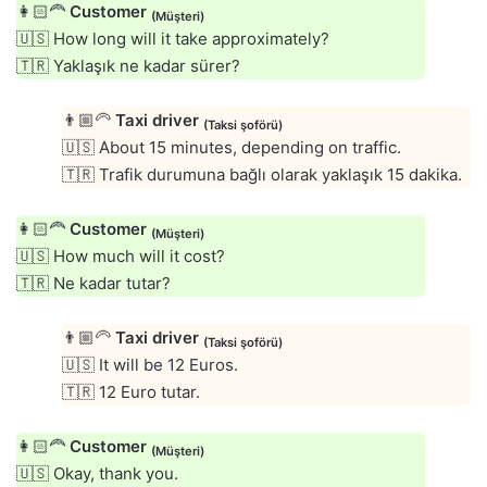
👩🏻‍🦰
Customer
(Müşteri)
🇺🇸 How long will it take approximately?
🇹🇷 Yaklaşık ne kadar sürer?
👨🏼‍🦳
Taxi driver
(Taksi şoförü)
🇺🇸 About 15 minutes, depending on traffic.
🇹🇷 Trafik durumuna bağlı olarak yaklaşık 15 dakika.
👩🏻‍🦰
Customer
(Müşteri)
🇺🇸 How much will it cost?
🇹🇷 Ne kadar tutar?
👨🏼‍🦳
Taxi driver
(Taksi şoförü)
🇺🇸 It will be 12 Euros.
🇹🇷 12 Euro tutar.
👩🏻‍🦰
Customer
(Müşteri)
🇺🇸 Okay, thank you.