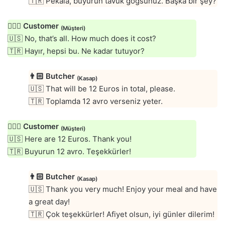
🇹🇷 Pekala, buyurun tavuk göğsünüz. Başka bir şey?
🙍🏻‍♂️
Customer
(Müşteri)
🇺🇸 No, that’s all. How much does it cost?
🇹🇷 Hayır, hepsi bu. Ne kadar tutuyor?
👨🏻
Butcher
(Kasap)
🇺🇸 That will be 12 Euros in total, please.
🇹🇷 Toplamda 12 avro verseniz yeter.
🙍🏻‍♂️
Customer
(Müşteri)
🇺🇸 Here are 12 Euros. Thank you!
🇹🇷 Buyurun 12 avro. Teşekkürler!
👨🏻
Butcher
(Kasap)
🇺🇸 Thank you very much! Enjoy your meal and have
a great day!
🇹🇷 Çok teşekkürler! Afiyet olsun, iyi günler dilerim!