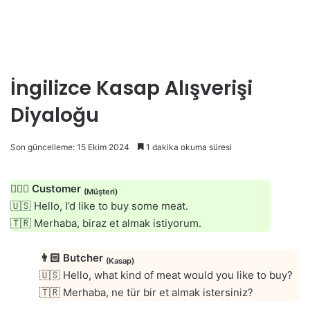
İngilizce Kasap Alışverişi
Diyaloğu
Son güncelleme: 15 Ekim 2024
1 dakika okuma süresi
🙍🏻‍♂️
Customer
(Müşteri)
🇺🇸 Hello, I’d like to buy some meat.
🇹🇷 Merhaba, biraz et almak istiyorum.
👨🏻
Butcher
(Kasap)
🇺🇸 Hello, what kind of meat would you like to buy?
🇹🇷 Merhaba, ne tür bir et almak istersiniz?