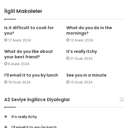
İlgili Makaleler
Is it difficult to cook for
What do you do in the
you?
mornings?
17 Aralık 2024
12 Aralık 2024
What do you like about
It’s really itchy
your best friend?
21 Ocak 2024
6 Aralık 2024
I’ll email it to you by lunch
See you in a minute
19 Ocak 2024
15 Ocak 2024
A2 Seviye İngilizce Diyaloglar
It's really itchy
I'll email it to you by lunch