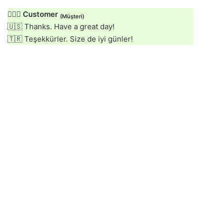
🙍🏻‍♂️
Customer
(Müşteri)
🇺🇸 Thanks. Have a great day!
🇹🇷 Teşekkürler. Size de iyi günler!