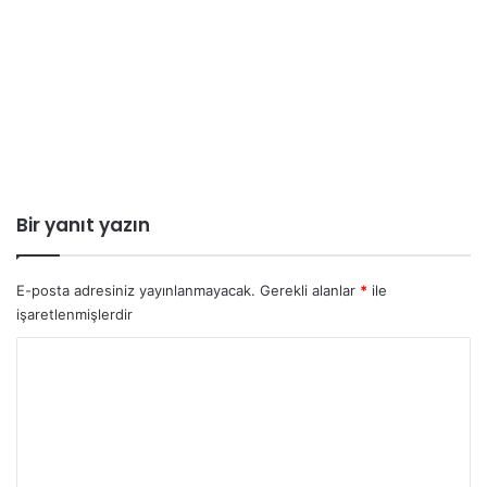
Bir yanıt yazın
E-posta adresiniz yayınlanmayacak.
Gerekli alanlar
*
ile
işaretlenmişlerdir
Y
o
r
u
m