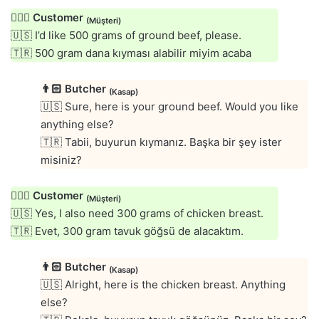
🙍🏻‍♂️
Customer
(Müşteri)
🇺🇸 I’d like 500 grams of ground beef, please.
🇹🇷 500 gram dana kıyması alabilir miyim acaba
👨🏻
Butcher
(Kasap)
🇺🇸 Sure, here is your ground beef. Would you like
anything else?
🇹🇷 Tabii, buyurun kıymanız. Başka bir şey ister
misiniz?
🙍🏻‍♂️
Customer
(Müşteri)
🇺🇸 Yes, I also need 300 grams of chicken breast.
🇹🇷 Evet, 300 gram tavuk göğsü de alacaktım.
👨🏻
Butcher
(Kasap)
🇺🇸 Alright, here is the chicken breast. Anything
else?