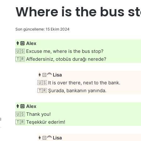
Where is the bus s
Son güncelleme: 15 Ekim 2024
👨🏻
Alex
🇺🇸 Excuse me, where is the bus stop?
🇹🇷 Affedersiniz, otobüs durağı nerede?
👩🏻‍🦰
Lisa
🇺🇸 It is over there, next to the bank.
🇹🇷 Şurada, bankanın yanında.
👨🏻
Alex
🇺🇸 Thank you!
🇹🇷 Teşekkür ederim!
👩🏻‍🦰
Lisa