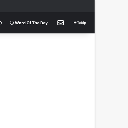
ma
İletişim
0
Word Of The Day
Takip