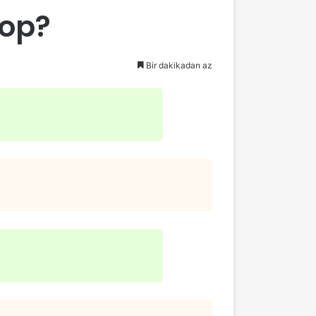
top?
Bir dakikadan az