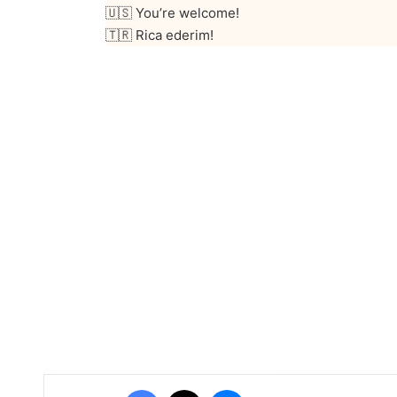
🇺🇸 You’re welcome!
🇹🇷 Rica ederim!
Facebook
X
Messenger