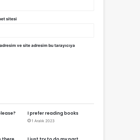
net sitesi
adresim ve site adresim bu tarayıcıya
please?
I prefer reading books
1 Aralık 2023
 there
I just try to do my part