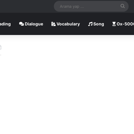
Ara
yap
ading
Dialogue
Vocabulary
Song
Ox-500
...