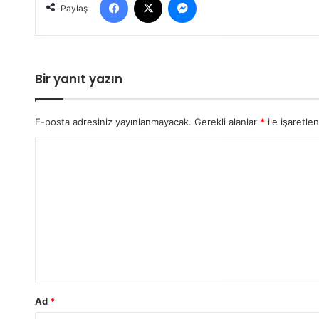
Paylaş
Bir yanıt yazın
E-posta adresiniz yayınlanmayacak.
Gerekli alanlar
*
ile işaretle
Y
o
r
u
m
*
Ad
*