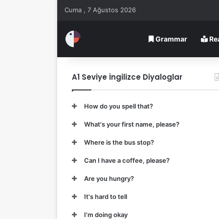
Cuma , 7 Ağustos 2026
Grammar
Re
A1 Seviye İngilizce Diyaloglar
How do you spell that?
What's your first name, please?
Where is the bus stop?
Can I have a coffee, please?
Are you hungry?
It's hard to tell
I'm doing okay