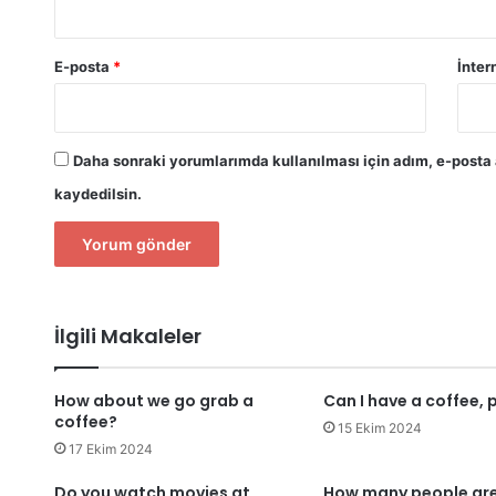
E-posta
*
İnter
Daha sonraki yorumlarımda kullanılması için adım, e-posta 
kaydedilsin.
İlgili Makaleler
How about we go grab a
Can I have a coffee, 
coffee?
15 Ekim 2024
17 Ekim 2024
Do you watch movies at
How many people are