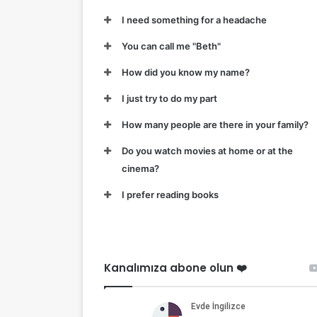
I need something for a headache
You can call me "Beth"
How did you know my name?
I just try to do my part
How many people are there in your family?
Do you watch movies at home or at the
cinema?
I prefer reading books
Kanalımıza abone olun ❤️